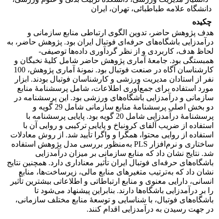
دانشگاه علامه طباطبائی، تهران، ایران
چکیده
هدف پژوهش حاضر، تدوین الگوی ارتباطی منابع سازمانی و
درآمدزایی باشگاه‌های حرفه‌ای فوتبال ایران بود. پژوهش حاضر، به
لحاظ هدف، کاربردی و از نظر گردآوری داده‌ها توصیفی-
همبستگی بود. جامعۀ آماری پژوهش حاضر شامل کلیۀ نخبگان و
کارشناسان آگاه در صنعت فوتبال بود. نمونۀ آماری پژوهش، 100
نفر از استادان مدیریت ورزشی و کارشناسان فوتبال بودند. ابزار
مورد استفاده برای جمع‌آوری اطلاعات، شامل پرسشنامۀ منابع
سازمانی و درآمدزایی باشگاه‌های ورزشی بود. این پرسشنامه در
دو بخش اصلی پرسشنامۀ منابع سازمانی شامل 29 گویه و
پرسشنامۀ درآمدزایی شامل 20 گویه بود. پایایی پرسشنامه با
استفاده از ضریب آلفای کرونباخ و پایایی ترکیبی و روایی آن با
استفاده از روایی محتوا، همگرا و واگرا تأیید شد. از روش معادلات
ساختاری و نرم‌افزار PLS به‌منظور بررسی مدل پژوهش استفاده
شد. نتایج نشان داد که منابع سازمانی بر میزان درآمدزایی
باشگاه‌های حرفه‌ای فوتبال ایران تأثیر معناداری دارد. همچنین نتایج
نشان داد که به‌ترتیب متغیرهای منابع مالی، زیرساخت‌ها، منابع
انسانی، دارایی معنوی و منابع ارتباطاتی و اطلاعاتی بیشترین تأثیر
را بر درآمدزایی باشگاه‌ها دارند. بنابراین پیشنهاد می‌شود تا
باشگاه‌های فوتبال، با شناسایی و توسعۀ منابع مختلف سازمانی،
در جهت رسیدن به درآمدزایی اقدام کنند.