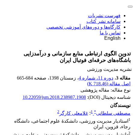
فهرست نشریات
سامانه نشر کتاب
کارگاه‌ها و دوره‌های آموزشی تخصصی
تماس با ما
English
تدوین الگوی ارتباطی منابع سازمانی و درآمدزایی
باشگاه‌های حرفه‌ای فوتبال ایران
نشریه مدیریت ورزشی
مقاله 3
،
دوره 11، شماره 4
، زمستان 1398
، صفحه
665-684
اصل مقاله (
718.46 K
)
نوع مقاله: مقاله پژوهشی
شناسه دیجیتال (DOI):
10.22059/jsm.2018.238987.1908
نویسندگان
2
1
*
مصطفی سلطانی
؛
غلامعلی کارگر
1
استادیار مدیریت ورزشی، دانشکدۀ علوم اجتماعی، دانشگاه
رجاء، قزوین، ایران
2
دانشیار مدیریت ورزشی، دانشکدۀ تربیت بدنی و علوم ورزشی،