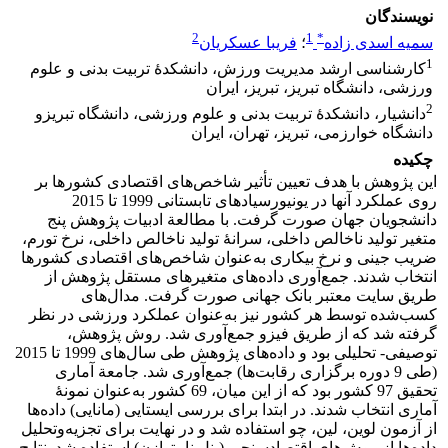
نویسندگان
2
1
*
سمیه اسدی زاده
؛
فریبا عسکریان
1
کارشناسی ارشد مدیریت ورزش، دانشکدۀ تربیت بدنی و علوم
ورزشی، دانشگاه تبریز، تبریز، ایران
2
دانشیار، دانشکدۀ تربیت بدنی و علوم ورزشی، دانشگاه تبریزو
دانشگاه خوارزمی، تبریز، تهران، ایران
چکیده
این پژوهش با هدف تعیین تأثیر شاخص‌های اقتصادی کشورها بر
روی عملکرد آنها در یونیورسیادهای تابستانی 1999 تا 2015
دانشجویان جهان صورت گرفت. با مطالعة ادبیات پژوهش پنج
متغیر تولید ناخالص داخلی، سرانۀ تولید ناخالص داخلی، نرخ تورم،
ضریب جینی و نرخ بیکاری به‌عنوان شاخص‌های اقتصادی کشورها
انتخاب شدند. جمع‌آوری داده‌های متغیرهای مستقل پژوهش از
طریق سایت معتبر بانک جهانی صورت گرفت. مدال‌های
کسب‌شده توسط هر کشور نیز به‌عنوان عملکرد ورزشی در نظر
گرفته شد که از طریق فیزو جمع‌آوری شد. روش پژوهش،
توصیفی- تحلیلی بود و داده‌های پژوهش طی سال‌های 1999 تا 2015
(طی 9 دوره برگزاری رقابت‌ها) جمع‌آوری شد. جامعة آماری
تحقیق 97 کشور بود که از این میان، 69 کشور به‌عنوان نمونۀ
آماری انتخاب شدند. در ابتدا برای بررسی ایستایی (مانایی) داده‌ها
از آزمون لوین، لین، چو استفاده شد و در نهایت برای تجزیه‌وتحلیل
داده‌ها از روش‌های اقتصادسنجی (پنل نامتوازن) استفاده شد. نتایج