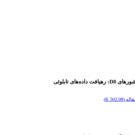
های تابلوئی
اله (
502.08 K
)