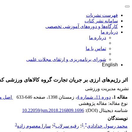
فهرست نشریات
سامانه نشر کتاب
کارگاه‌ها و دوره‌های آموزشی تخصصی
درباره ما
درباره ما
تماس با ما
شورای برنامه‌ریزی و ارتقای مجلات علمی
English
اثر رژیم‌های ارزی بر جریان تجارت گروه کالاهای ورزشی کشورهای D8: رهیافت داده‌
نشریه مدیریت ورزشی
مقاله 1
،
دوره 11، شماره 4
، زمستان 1398
، صفحه
633-646
اصل مق
نوع مقاله: مقاله پژوهشی
شناسه دیجیتال (DOI):
10.22059/jsm.2018.216809.1696
نویسندگان
3
2
1
*
محمد رسول خدادادی
؛
رقیه سرلاب
؛
سارا معصوم زاده