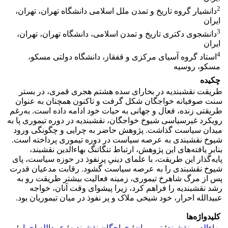
2
دانشیار گروه تاریخ و تمدن ملل اسلامی دانشگاه تهران، تهران،
ایران
3
دانشجوی دکتری تاریخ و تمدن اسلامی، دانشگاه تهران، تهران،
ایران
4
استاد گروه آسیای مرکزی و قفقاز، دانشگاه دولتی مسکو،
مسکو، روسیه
چکیده
طریقت نقشبندیه در بخارای سده هشتم هجری قمری، در بستر
سنت صوفیانه خواجگان شکل گرفت و تاکنون همچنان به عنوان
طریقتی زنده، فعال و جهانی به حیات خود ادامه داده است. به‌رغم
رویکرد غیرسیاسی شیوخ خواجگان، نقشبندیه در دوره تیموری پا به
میدان سیاست گذاشت. پژوهش حاضر به چرایی و چگونگی ورود
شیوخ نقشبندی به عرصه سیاست در دوره تیموری پرداخته است.
بنابر یافته‌های این پژوهش، ارتباط تنگاتنگ بهاءالدین نقشبند،
پایه‌گذار این طریقت، با علمای دینیِ پرنفوذ در حوزه سیاست، پای
شیوخ نقشبندی را به عرصه سیاست گشود. رقابت مدعیان قدرت
پس از مرگ شاهرخ تیموری، زمینه فعالیت بیشتر طریقت رو به
رشد نقشبندیه را فراهم کرد، زیرا پیشوای وقت آنان، خواجه
عبیدالله احرار، خود شیخی ملاک و پر نفوذ در میان تیموریان بود.
کلیدواژه‌ها
بهاءالدین نقشبند
؛
تیموریان
؛
خواجگان نقشبندیه
؛
عبیدالله احرار
؛