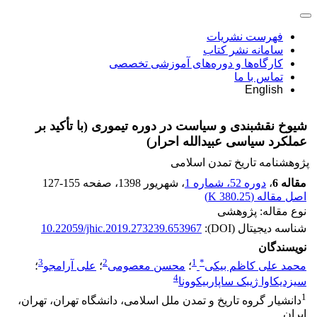
فهرست نشریات
سامانه نشر کتاب
کارگاه‌ها و دوره‌های آموزشی تخصصی
تماس با ما
English
شیوخ نقشبندی و سیاست در دوره تیموری (با تأکید بر
عملکرد سیاسی عبیدالله احرار)
پژوهشنامه تاریخ تمدن اسلامی
مقاله 6
،
دوره 52، شماره 1
، شهریور 1398
، صفحه
127-155
اصل مقاله (
380.25 K
)
نوع مقاله: پژوهشی
شناسه دیجیتال (DOI):
10.22059/jhic.2019.273239.653967
نویسندگان
3
2
1
*
محمد علی کاظم بیکی
؛
محسن معصومی
؛
علی آرامجو
؛
4
سیزدیکاوا ژیبک ساپاربیکوونا
1
دانشیار گروه تاریخ و تمدن ملل اسلامی، دانشگاه تهران، تهران،
ایران