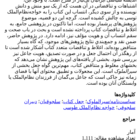
اشتباهات و تناقضاتی در آن هست که از یک سو منش و دانش
نویسنده و از سوی دیگر، انتساب این کتاب را به خواجه‌نظام‌الملک
توسی به چالش کشیده است. گرچه این دو قضیه، موضوع
پژوهش‌های پرشمار بوده است، اما تاکنون در پژوهشی جامع، به
اغلاط و تناقضات کتاب پرداخته نشده است و بحث در باب صحت و
سقم انتساب آن و هویت مؤلف نیز، ادامه دارد. در پژوهش حاضر،
ضمن نقد و جمع‌بندیِ نتایج پژوهش‌های موجود، که گاه بسیار
متناقض بوده‌اند، اغلاط و تناقضات متعدد کتاب آشکار شده است تا
از رهگذر آن احتمال جعل و در صورت تصدیق، هویت جاعل نیز
بررسی شود. بخشی از یافته‌های این پژوهش نشان می‌دهد که
بخشهای مغلوط و متناقض کتاب، مهم‌ترین گواه جعل بخشی از
سیرالملوک
است. این مجعولات و تطبیق محتوای آنها با فضای
زمانه نیز حاکی است که جاعل بی‌گمان از فرزندان نظام‌الملک یا
وابستگان آنان بوده است.
کلیدواژه‌ها
سیاست‌نامه/سیرالملوک
؛
جعل کتاب
؛
سلجوقیان
؛
دبیران
سلجوقی
؛
خواجه نظام‌الملک طوسی
مراجع
آمار
تعداد مشاهده مقاله: 1,111