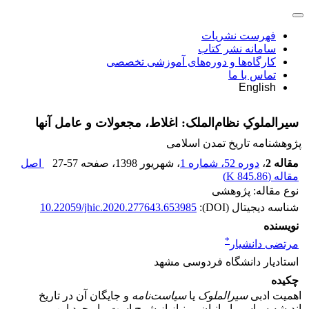
فهرست نشریات
سامانه نشر کتاب
کارگاه‌ها و دوره‌های آموزشی تخصصی
تماس با ما
English
سیرالملوکِ نظام‌الملک: اغلاط، مجعولات و عامل آنها
پژوهشنامه تاریخ تمدن اسلامی
مقاله 2
،
دوره 52، شماره 1
، شهریور 1398
، صفحه
27-57
اصل
مقاله (
845.86 K
)
نوع مقاله: پژوهشی
شناسه دیجیتال (DOI):
10.22059/jhic.2020.277643.653985
نویسنده
*
مرتضی دانشیار
استادیار دانشگاه فردوسی مشهد
چکیده
اهمیت ادبی
سیرالملوک
یا
سیاست‌نامه
و جایگان آن در تاریخ
اندیشه سیاسی ایرانیان بی‌نیاز از شرح است. با وجود این،