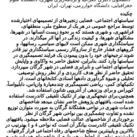
جغرافیایی، دانشگاه خوارزمی، تهران، ایران
چکیده
سیاست
‏های اجتماعی- فضایی زنجیره‏ای از تصمیم‏های اختیارشده
توسط مراجع عمومی در هر یک از سطوح ملی، منطقه‏ای،
فراشهری
،
و شهری هستند که بر نحو
ة
زیست انسان‏ها در شهرها،
مشکل‏های شهرها
،
و کیفیت زندگی در آن
ها اثر می‏گذارند. در
سیاست
گذاری شهری ممکن است لابی‏های سیاسی، رسانه‏ها
،
و
گروه‏های فشار خارج از سازوکار رسمی سیاست‏گذاری نیز قادر
شوند ترجیح‏های خود را بدون پیمودن یک فرایند تصمیم‏گیری در
سیاست‏ها وارد کن
ن
د.
بنابراین
،
تحقیق حاضر به واکاوی و واپایش
سیاست‏های اجتماعی و نابرابری فضایی در شهر گرگان می‏پردازد.
تحقیق
حاضر
از
نظر هدف کاربردی
و از نظر روش
توصیفی-
تحلیلی و شیو
ة
گردآوری داده‏ها اسنادی-
کتابخانه‏ای است. از
تکنیک‏های کمی- ریاضی تصمیم‏گیری چندمعیار
ة
وازپاس، دابلیو‏اس‏آ،
کوپراس و
برای
وزندهی از آنتروپی شانون استفاده
ش
د
.
همچنین
،
برای
نتیجه‏گیری بهتر از تکنیک تلفیقی کاندرست استفاده
شده است.
یافته‏های پژوهش حاضر نشان می‏دهد شاخص‏های
خدمات شهری در نواحی هشتگان
ة
گرگان به صورت متوازن توزیع
نشده و تفاوت چشم
گیری بین نواحی شهر گرگان از نظر
برخورداری از شاخص‏های عدالت فضایی ملاحظه می‏شود. یافته‏های
تکنیک تلفیقی کاندرست بیانگر آن است
که
نواحی 4 و 1 به
ترتیب در
بالاترین و پایین‏ترین سطح شاخص‏های رفاه اجتماعی قرار گرفته‏اند.
اولویت‏بندی نواحی از لحاظ برخورداری از شاخص‏های خدمات شهری