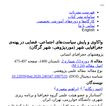
فهرست نشریات
سامانه نشر کتاب
کارگاه‌ها و دوره‌های آموزشی تخصصی
تماس با ما
English
واکاوی و پایش سیاست‌های اجتماعی- فضایی در پهنه‌ی
جغرافیایی شهر (موردپژوهی: شهر گرگان)
پژوهشهای جغرافیای انسانی
مقاله 6
،
دوره 53، شماره 2
، تابستان 1400
، صفحه
475-497
اصل مقاله (
1.24 M
)
نوع مقاله: مقاله علمی پژوهشی
شناسه دیجیتال (DOI):
10.22059/jhgr.2020.240347.1007533
نویسندگان
2
1
*
احمد زنگانه
؛
ابراهیم معمری
1
استادیار و عضو هیئت ‏علمی گروه جغرافیا و برنامه ‏ریزی
شهری، دانشگاه خوارزمی، تهران، ایران
2
دانشجوی دکتری جغرافیا و برنامه‌ریزی شهری، دانشکدۀ علوم