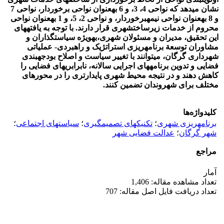
نشان می‏دهد که نواحی 4، 3
،
و 6 به
عنوان نواحی برخوردار، نواحی 7
و 8 به
عنوان نواحی نیمه‏برخوردار
،
و نواحی 2، 5
،
و 1 به
عنوان نواحی
محروم از خدمات زیرساخت‏
شهری قرار دارند. با توجه به یافته‏های
این تحقیق
،
مدیران و مسئول
ن شهری
،
به‏ویژه
سیاست‏گذاران و
مشاوران توسع
ة
برنامه‏ریزی استراتژیک و راهبردی- عملیاتی
شهرداری گرگان
،
می‏توانند با تغییر سیاست و اصلاح بودجه‏بندی
فضایی و تدوین برنامه‏‏های اجرایی سالانه، نابرابری‏های فضایی را
کاهش
دهند
و در نتیجه محیط شهری پایدارتری را در محور‏های
مختلف برای شهروندان تضمین کنند.
کلیدواژه‌ها
برنامه‏ریزی شهری
؛
تکنیک‏های تصمیم‏گیری
؛
سیاست‏های اجتماعی
؛
شهر گرگان
؛
عدالت فضایی شهر
مراجع
آمار
تعداد مشاهده مقاله: 1,406
تعداد دریافت فایل اصل مقاله: 707