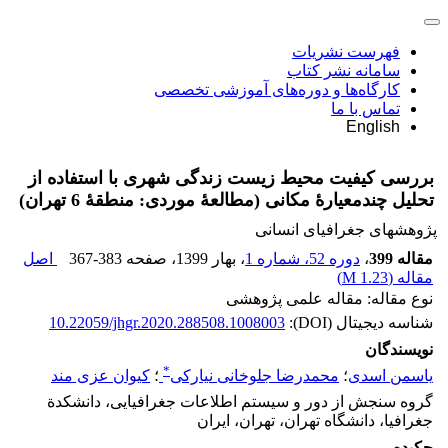
فهرست نشریات
سامانه نشر کتاب
کارگاه‌ها و دوره‌های آموزشی تخصصی
تماس با ما
English
بررسی کیفیت محیط ‏زیست زندگی شهری با استفاده از
تحلیل چندمعیارۀ مکانی (مطالعۀ موردی: منطقۀ 6 تهران)
پژوهشهای جغرافیای انسانی
مقاله 399
،
دوره 52، شماره 1
، بهار 1399
، صفحه
367-383
اصل
مقاله (
1.23 M
)
نوع مقاله: مقاله علمی پژوهشی
شناسه دیجیتال (DOI):
10.22059/jhgr.2020.288508.1008003
نویسندگان
*
یاسمن اسدی
؛
محمدرضا جلوخانی نیارکی
؛
کیوان عزی مند
گروه سنجش از دور و سیستم اطلاعات جغرافیایی، دانشکدة
جغرافیا، دانشگاه تهران، تهران، ایران
چکیده