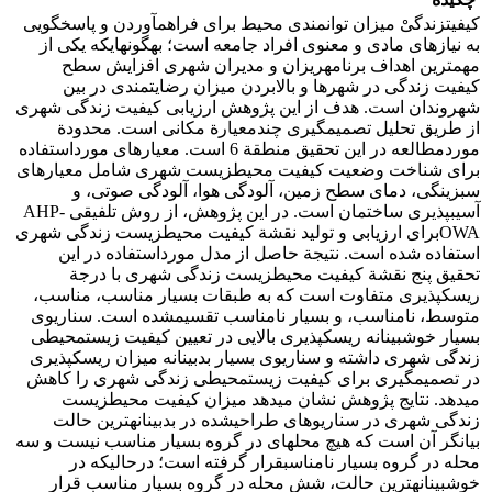
کیفیتزندگیْ میزان توانمندی محیط برای فراهم‏آوردن و پاسخ‏گویی
به نیازهای مادی و معنوی افراد جامعه است؛ به‏گونه‏ای‏که یکی از
مهم‏ترین اهداف برنامه‏ریزان و مدیران شهری افزایش سطح
کیفیت زندگی در شهرها و بالابردن میزان رضایتمندی در بین
شهروندان است. هدف از این پژوهش ارزیابی کیفیت زندگی شهری
از طریق تحلیل تصمیم‏گیری چندمعیارة مکانی است. محدودة
موردمطالعه در این تحقیق منطقة 6 است. معیارهای مورداستفاده
برای شناخت وضعیت کیفیت محیط‏زیست شهری شامل معیارهای
سبزینگی، دمای سطح زمین، آلودگی هوا، آلودگی صوتی، و
آسیب‏پذیری ساختمان است. در این پژوهش، از روش تلفیقی AHP-
OWAبرای ارزیابی و تولید نقشة کیفیت محیط‏زیست زندگی شهری
استفاده شده است. نتیجة حاصل از مدل مورداستفاده در این
تحقیق پنج نقشة کیفیت محیط‏زیست زندگی شهری با درجة
ریسک‏پذیری متفاوت است که به طبقات بسیار مناسب، مناسب،
متوسط، نامناسب، و بسیار نامناسب تقسیم‏شده است. سناریوی
بسیار خوش‏بینانه ریسک‏پذیری بالایی در تعیین کیفیت زیست‏محیطی
زندگی شهری داشته و سناریوی بسیار بدبینانه میزان ریسک‏پذیری
در تصمیم‏گیری برای کیفیت زیست‏محیطی زندگی شهری را کاهش
می‏دهد. نتایج پژوهش نشان می‏دهد میزان کیفیت محیط‏زیست
زندگی شهری در سناریوهای طراحی‏شده در بدبینانه‏ترین حالت
بیانگر آن است که هیچ محله‏ای در گروه بسیار مناسب نیست و سه
محله در گروه بسیار نامناسبقرار گرفته است؛ درحالی‏که در
خوش‏بینانه‏ترین حالت، شش محله در گروه بسیار مناسب قرار