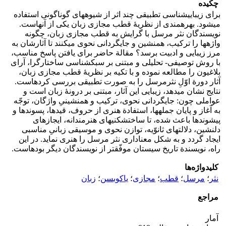
چکیده
برای زیبایی­شناسی تطبیقی چند اثر از شیوه­های گوناگونی استفاده
می­شود. بهره­مندی از نظریۀ قطب مجازی زبان یکی از آنهاست.
نویسندگان نثر مرسل با گرایش به قطب مجازی زبان، چگونه
واژه­ها را ترکیب، هم­نشین و جای­گردانی نحوی می­کنند تا آثارشان به
مرز زیبایی و ادبیت برسد؟ مقالة حاضر برای یافتن پاسخ مناسب،
با روش توصیفی- تحلیلی و مبتنی بر سبک­شناسی ساختارگرا، آرای
بلاغیون را مطالعه نموده و با تکیه بر نظریۀ قطب مجازی زبان،
آثار دورة اوّلِ نثرمرسل را به صورت تطبیقی بررسی کرده­است.
نتایج نشان می­دهد، زیبایی این آثار، مبتنی بر درونۀ زبان است و
عواملی چون: جای­گردانی نحوی، ترکیب و هم­نشینیِ واژگان، توجّه
به آغاز و پایان جمله­ها، استفادة هنری از حروف، قیدها، پسوندها و
پیشوندها باعث شده، تا ساخت­شکنی­های هنرمندانه، ایجازهای
دلنشین، دلالت­های ثانوّیه، توازن نحوی و موسیقی زبانیِ مناسبی
ایجاد گردد و به شکل معناداری نثر مرسل را هنری نماید. در این
راه، نویسندة تاریخ سیستان موفّق­تر از نویسندگان دیگر بوده­است.
کلیدواژه‌ها
نثر
؛
مرسل
؛
قطب
؛
مجازی
؛
یاکوبسن
؛
زبان
مراجع
آمار