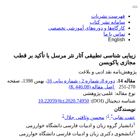
فهرست نشریات
سامانه نشر کتاب
کارگاه‌ها و دوره‌های آموزشی تخصصی
تماس با ما
English
زیبایی شناسی تطبیقی آثار نثر مرسل با تأکید بر قطب
مجازی یاکوبسن
پژوهش‌نامه نقد ادبی و بلاغت
مقاله 14
،
دوره 8، شماره 2 - شماره پیاپی 16
، بهمن 1398
، صفحه
251-270
اصل مقاله (
446.08 K
)
نوع مقاله: علمی-پژوهشی
شناسه دیجیتال (DOI):
10.22059/jlcr.2020.74950
نویسندگان
2
1
*
عفت نقابی
؛
محسن وثاقتی جلال
1
دانشیار گروه زبان و ادبیات فارسی دانشگاه خوارزمی
2
دانشجوی دکتری زبان و ادبیات فارسی دانشگاه خوارزمی