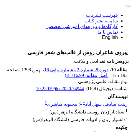
فهرست نشریات
سامانه نشر کتاب
کارگاه‌ها و دوره‌های آموزشی تخصصی
تماس با ما
English
پیروی شاعران روس از قالب‌های شعر فارسی
پژوهش‌نامه نقد ادبی و بلاغت
مقاله 10
،
دوره 8، شماره 2 - شماره پیاپی 16
، بهمن 1398
، صفحه
175-193
اصل مقاله (
716.99 K
)
نوع مقاله: علمی-پژوهشی
شناسه دیجیتال (DOI):
10.22059/jlcr.2020.74944
نویسندگان
2
1
*
زینب صادقی سهل آباد
؛
محبوبه مباشری
1
استادیار زبان روسی دانشگاه الزهرا(س)
2
دانشیار زبان و ادبیات فارسی دانشگاه الزهرا(س)
چکیده