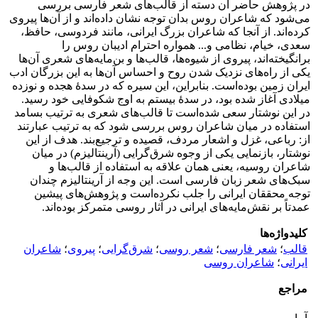
در پژوهش حاضر آن دسته از قالب‌های شعر فارسی بررسی
می‌شود که شاعران روس بدان توجه نشان داده‌اند و از آن‌ها پیروی
کرده‌اند. از آنجا که شاعران بزرگ ایرانی، مانند فردوسی، حافظ،
سعدی، خیام، نظامی و... همواره احترام ادیبان روس را
برانگیخته‌اند، پیروی از شیوه‌ها، قالب‌ها و بن‌مایه‌های شعری آن‌ها
یکی از راه‌های نزدیک شدن روح و احساس آن‌ها به این بزرگان ادب
ایران زمین بوده‌است. بنابراین، این سیره که در سدۀ هجده و نوزده
میلادی آغاز شده بود، در سدۀ بیستم به اوج شکوفایی خود رسید.
در این نوشتار سعی شده‌است تا قالب‌های شعری به ترتیب بسامد
استفاده در میان شاعران روس بررسی شود که به ترتیب عبارتند
از: رباعی، غزل و اشعار مردف، قصیده و ترجیع‌بند. هدف از این
نوشتار، بازنمایی یکی از وجوه شرق‌گرایی (آرینتالیزم) در میان
شاعران روسیه، یعنی همان علاقه به استفاده از قالب‌ها و
سبک‌های شعر زبان فارسی است. این وجه از آرینتالیزم چندان
توجه محققان ایرانی را جلب نکرده‌است و پژوهش‌های پیشین
عمدتاً بر نقش‌مایه‌های ایرانی در آثار روسی متمرکز بوده‌اند.
کلیدواژه‌ها
قالب
؛
شعر فارسی
؛
شعر روسی
؛
شرق‌گرایی
؛
پیروی
؛
شاعران
ایرانی
؛
شاعران روسی
مراجع