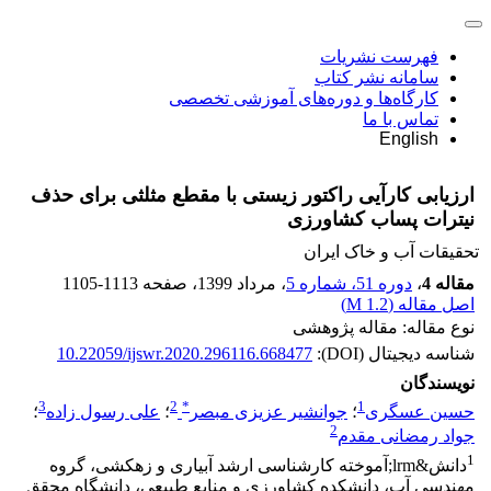
فهرست نشریات
سامانه نشر کتاب
کارگاه‌ها و دوره‌های آموزشی تخصصی
تماس با ما
English
ارزیابی کارآیی راکتور زیستی با مقطع مثلثی برای حذف
نیترات پساب کشاورزی
تحقیقات آب و خاک ایران
مقاله 4
،
دوره 51، شماره 5
، مرداد 1399
، صفحه
1105-1113
اصل مقاله (
1.2 M
)
نوع مقاله: مقاله پژوهشی
شناسه دیجیتال (DOI):
10.22059/ijswr.2020.296116.668477
نویسندگان
3
2
*
1
حسین عسگری
؛
جوانشیر عزیزی مبصر
؛
علی رسول زاده
؛
2
جواد رمضانی مقدم
1
دانش&lrm;آموخته کارشناسی ارشد آبیاری و زهکشی، گروه
مهندسی آب، دانشکده کشاورزی و منابع طبیعی، دانشگاه محقق