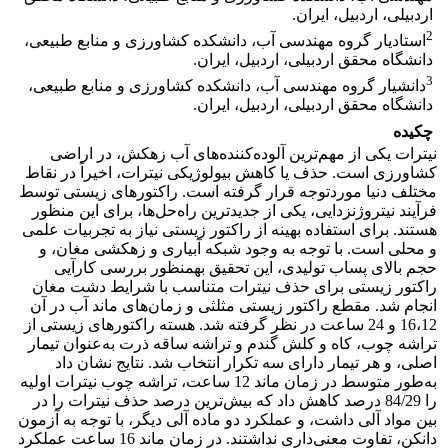
اردبیلی، اردبیل، ایران.
2
استادیار گروه مهندسی آب، دانشکده کشاورزی و منابع طبیعی،
دانشگاه محقق اردبیلی، اردبیل، ایران.
3
دانشیار گروه مهندسی آب، دانشکده کشاورزی و منابع طبیعی،
دانشگاه محقق اردبیلی، اردبیل، ایران.
چکیده
نیترات یکی از مهم‌ترین آلوده‌کننده‌های آب زهکش، در اراضی
کشاورزی است. حذف یا کاهش بیولوژیکی نیترات، اخیراً در نقاط
مختلف دنیا موردتوجه قرار گرفته است. راکتورهای زیستی توسط
فرآیند نیتروژن­زدایی، یکی از جدیدترین راه‌حل‌ها، برای این منظور
هستند. برای استفاده بهینه از راکتور زیستی نیاز به تجربیات علمی
و محلی است. با توجه به وجود شبکه آبیاری و زهکشی مغان، و
حجم بالای پساب تولیدی، این تحقیق به­منظور بررسی کارآیی
راکتور زیستی برای حذف نیترات متناسب با شرایط دشت مغان
انجام شد. مقطع راکتور زیستی مثلثی و زمان‌های ماند آب در آن
16،12 و 24 ساعت در نظر گرفته شد. هسته راکتورهای زیستی از
تراشه چوب، کاه و کلش گندم و تراشه ساقه ذرت به‌عنوان تیمار
اصلی، و هر تیمار دارای سه تکرار انتخاب شد. نتایج نشان داد
به‌طور متوسط در زمان ماند 12 ساعت، تراشه چوب نیترات اولیه
را 84/29 درصد کاهش داد که بیش‌ترین درصد حذف نیترات را در
بین مواد آلی داشت، و عملکرد دو ماده آلی دیگر، با توجه به آزمون
دانکن، تفاوت معنی‌داری نداشتند. در زمان ماند 16 ساعت عملکرد