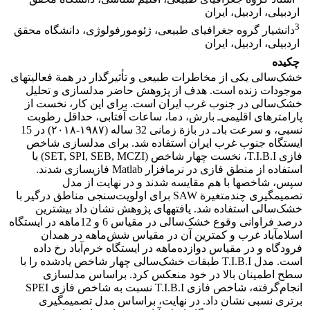
اردبیلی، اردبیل، ایران
3
دانشیار گروه جغرافیای طبیعی، ژئومورفولوژی، دانشگاه محقق
اردبیلی، اردبیل، ایران
چکیده
خشک‌سالی یکی از مخاطرات طبیعی و تأثیرگذار در همة فعالیت‏های
موجودات زنده است. هدف از پژوهش حاضر مدل‏سازی و تحلیل
خشک‌سالی در جنوب ‏غرب ایران است. برای این کار، نخست از
پارامترهای اقلیمی‌ـ بارش، دما، ساعات آفتابی، حداقل رطوبت
نسبی، و سرعت باد‌ـ در بازة زمانی 32‌ ساله (۱۹۸۷-۲۰۱۸) در 15
ایستگاه جنوب ‏غرب ایران استفاده شد. برای مدل‏سازی شاخص
فازی T.I.B.I، نخست چهار شاخص (SET, SPI, SEB, MCZI) با
استفاده از منطق فازی در نرم‏افزار Matlab فازی‏سازی شدند.
سپس، شاخص‏ها با هم مقایسه شدند و در نهایت از مدل
تصمیم‏گیری چندمتغیرة SAW برای اولویت‌سنجی مناطق درگیر با
خشک‌سالی استفاده شد. یافته‏های پژوهش نشان داد بیشترین
درصد فراوانی وقوع خشک‌سالی در مقیاس 6 و 12ماهه در ایستگاه
اسلام‏آباد غرب و کمترین آن در مقیاس شش‌ماهه در همدان
فرودگاه و در مقیاس دوازده‌ماهه در ایستگاه خرم‌آباد رخ داده
است. مدل T.I.B.I طبقات خشک‌سالی چهار شاخص یادشده را با
سطح اطمینان بالا در خود منعکس کرد. براساس مدل‏سازی
انجام‌گرفته، شاخص فازی T.I.B.I نسبت به شاخص فازی SPEI
برتری نسبی نشان داد. در نهایت، براساس مدل تصمیم‏گیری