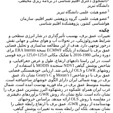
دانشجوی دکتری اقلیم‏ شناسی در برنامه ‏ریزی محیطی،
دانشگاه تبریز
3
عضو هیئت ‏علمی دانشگاه تبریز
4
عضو هیئت‏ علمی، گروه پژوهشی تغییر اقلیم، سازمان
هواشناسی کشور، پژوهشکدة اقلیم ‏شناسی
چکیده
تغییرات عمق برف، به‏‏سبب تأثیرگذاری در شار انرژی سطحی و
شرایط هیدرولوژیکی، در تحولات آب و هوای محلی و جهانی نقش
درخور ‏توجهی دارد. هدف از این مطالعه مدل‏سازی و تحلیل فضایی
عمق برف با استفاده از پایگاه ECMWF نسخة ERA Interim برای
دورة زمانی 1980-2016 با تفکیک مکانی 125
0×125
0 درجة قوسی
/
/
است. در این راستا داده‏های ارتفاع، طول و عرض جغرافیایی، و
شاخص پوشش گیاهی NDVI سنجندة MODIS با استفاده از
روش‏های GWR و OLS ارزیابی شد. ارزیابی خودهبستگی فضایی
عمق برف با دو شاخص Moran’s I و Geary's C نشان داد عمق
برف در پهنة شمالی ایران دارای الگوی خوشه‏ای ساخت‏یافته است.
بیشینة متوسط عمق برف در ماه فوریه به‏دست آمده است. شمال
غرب ایران همراهِ علم‏کوه در رشته‏کوه البرز بیشترین ‏عمق برف را
نشان داده‏ است. نتایج نشان داد روش GWR برآوردهای دقیق‏تری
در مقایسه با روش OLS ارائه می‏دهد. براساس خروجی‏های
به‏د‏ست‏آمده از روش GWR، عمق برف با ارتفاع رابطة خطی را
نشان نمی‏دهد، بلکه این رابطه بسته به تغییرات پوشش گیاهی،