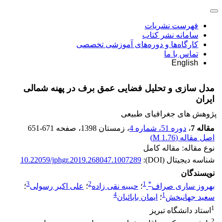
فهرست نشریات
سامانه نشر کتاب
کارگاه‌ها و دوره‌های آموزشی تخصصی
تماس با ما
English
مدل‏ سازی و تحلیل فضایی عمق برف در پهنه شمالی
ایران
پژوهش های جغرافیای طبیعی
مقاله 7
،
دوره 51، شماره 4
، زمستان 1398
، صفحه
651-671
اصل مقاله (
1.76 M
)
نوع مقاله: مقاله کامل
شناسه دیجیتال (DOI):
10.22059/jphgr.2019.268047.1007289
نویسندگان
3
2
1
*
بهروز ساری صراف
؛
حبیبه نقی زاده
؛
علی اکبر رسولی
؛
4
1
سعید جهانبخش
؛
ایمان بابائیان
1
استاد دانشگاه تبریز
2