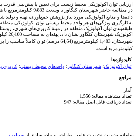
ارزیابی توان اکولوژیکی محیط زیست برای تعیین یا پیش‌بینی قدرت ب
در مطالعة حاضر شهرستان کنگاور با وسعت 9
883 کیلومترمربع ب
/
داده‌ها و منابع اکولوژیکی مورد نیاز پژوهش جمع‌آوری، تهیه و تولی
به‌کارگیری ویژگی‌های هر واحد محیط زیستی توان اکولوژیکی منطقه ار
اکولوژیک شهرستان کنگاور نشان داد، پهنه‌ای به مساحت 26
100 کیلومترمربع (34
/
شهرستان، 1
483 کیلومترمربع (64
54 درصد) توان کاملاً مناسب را برای طبقة 2 دارد. با مقایسة نقشة کاربری موجود و بهینه مشخص شد، مساحت توسعة کاربری شهری در پهنه‌های نامناسب برابر با 5
/
/
کیلومترمربع است.
کلیدواژه‌ها
توان اکولوژیک
؛
شهرستان کنگاور
؛
واحدهای محیط زیستی
؛
کاربری به
مراجع
آمار
تعداد مشاهده مقاله: 1,556
تعداد دریافت فایل اصل مقاله: 947
سامانه مدیریت نشریات علمی.
طراحی و پیاده سازی از
سیناوب