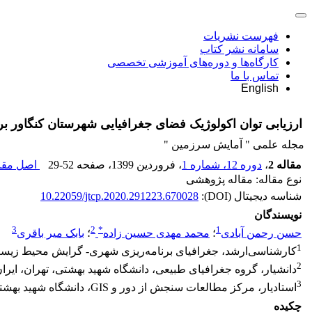
فهرست نشریات
سامانه نشر کتاب
کارگاه‌ها و دوره‌های آموزشی تخصصی
تماس با ما
English
ارزیابی توان اکولوژیک فضای جغرافیایی شهرستان کنگاور بر
مجله علمی " آمایش سرزمین "
مقاله 2
،
دوره 12، شماره 1
، فروردین 1399
، صفحه
29-52
اصل مقال
نوع مقاله: مقاله پژوهشی
شناسه دیجیتال (DOI):
10.22059/jtcp.2020.291223.670028
نویسندگان
3
2
*
1
حسن رحمن آبادی
؛
محمد مهدی حسین زاده
؛
بابک میر باقری
1
کارشناسی‌ارشد، جغرافیای برنامه‌ریزی شهری- گرایش محیط زیست 
2
دانشیار، گروه جغرافیای طبیعی، دانشگاه شهید بهشتی، تهران، ایرا
3
استادیار، مرکز مطالعات سنجش از دور و GIS، دانشگاه شهید بهشتی، تهران، ایران
چکیده