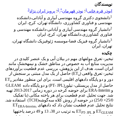
نویسندگان
3
2
*
1
ابوذر قره خانی
؛
نوذر قهرمان
؛
پرویز ایران نژاد
1
دانشجوی دکتری گروه مهندسی آبیاری و آبادانی،دانشکده
مهندسی و فناوری کشاورزی، دانشگاه تهران، کرج، ایران
2
دانشیار گروه مهندسی آبیاری و آبادانی-دانشکده مهندسی و
فناوری کشاورزی،دانشگاه تهران، کرج، ایران
3
دانشیار گروه فیزیک فضا-موسسه ژئوفیزیک دانشگاه تهران،
تهران، ایران
چکیده
تبخیر- تعرق مولفه­ای مهم در بیلان آبی و یک عنصر کلیدی در
مدیریت منابع آب به‌‌ خصوص در مناطق خشک و نیمه­خشک مانند
ایران است. هدف از این پژوهش، بررسی عدم قطعیت برآوردهای
تبخیر- تعرق واقعی (ET
) حاصل از یک مدل مبتنی بر سنجش از
a
دور و دو پایگاه داده­های اقلیمی است. برای این منظور مقادیر ET
a
حاصل از مدل پریستلی- تیلور(PT- JPL) و دو پایگاه داده GLEAM
و ERA-Interim برای حوضه کرخه در دوره زمانی 2017-2013 تهیه
شد. جهت تحلیل عدم قطعیت برای هر یاخته مکانی (با تفکیک
25/0× 25/0) در حوضه از روش کلاه سه‌گوشه(TCH) استفاده شد.
نتایج تحلیل عدم قطعیت نشان داد که داده­های ET
ERA-Interim
،
ET
و ET
به ترتیب در 38، 13 و 49 درصد یاخته­ها
PT- JPL
GLEAM