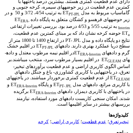
دارای عدم قطعیت کمتری هستند. بیشترین درصد یاخته­ها با
کمترین عدم قطعیت در زیر حوضه­های سیمره، کرخه جنوبی و
گاماسیاب مربوط به مدل ET
به ترتیب 4/54، 3/72 و 50 و در
PT-JPL
زیر حوضه­های قره­سو و کشگان متعلق به پایگاه داده ET
ERA-
به ترتیب 5/55 و 4/53 درصد بود. بررسی تغییرات ارتفاعی
Interim
ET
حوضه کرخه نشان داد که بر مبنای کمترین عدم قطعیت،
a
نتایج دو پایگاه داده و مدل PT- JPL در ارتفاع 1400 تا 1800 متر از
سطح دریا عملکرد بهتری دارند. داده­های ET
در اقلیم خشک
PT-JPL
گرم و داده­های ET
در اقلیم نیمه مرطوب معتدل و داده­
ERA-Interim
های ET
در اقلیم بسیار مرطوب سرد، منتخب می­باشند.بر
GLEAM
اساس الگوی کاربری اراضی و عدم قطعیت برآوردهای تبخیر-
تعرق، در یاخته­هایی با کاربری کشاورزی- باغ و جنگل داده­های
ET
از عدم قطعیت کمتری برخوردار می­باشند. در یاخته­های
GLEAM
با کاربری مراتع، داده­های مدل ET
و پایگاه ET
و
ERA-Interim
PT- JPL
در یاخته­های با کاربری دیمزار، داده­های ET
برگزیده
ERA-Interim
شدند. امکان سنجی کاربست داده­های مورد استفاده، نیازمند
بررسی­های بیشتر در سایر اقلیم­ها است.
کلیدواژه‌ها
تبخیرتعرق
؛
عدم قطعیت
؛
کاربری اراضی
؛
کرخه
مراجع