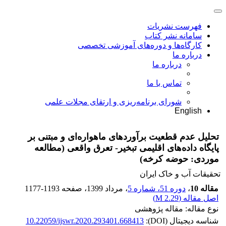
فهرست نشریات
سامانه نشر کتاب
کارگاه‌ها و دوره‌های آموزشی تخصصی
درباره ما
درباره ما
تماس با ما
شورای برنامه‌ریزی و ارتقای مجلات علمی
English
تحلیل عدم قطعیت برآوردهای ماهواره‌ای و مبتنی بر
پایگاه داده‌های اقلیمی تبخیر- تعرق واقعی (مطالعه
موردی: حوضه کرخه)
تحقیقات آب و خاک ایران
مقاله 10
،
دوره 51، شماره 5
، مرداد 1399
، صفحه
1177-1193
اصل مقاله (
2.29 M
)
نوع مقاله: مقاله پژوهشی
شناسه دیجیتال (DOI):
10.22059/ijswr.2020.293401.668413