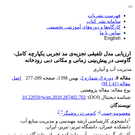
فهرست نشریات
سامانه نشر کتاب
کارگاه‌ها و دوره‌های آموزشی تخصصی
تماس با ما
English
ارزیابی مدل‌ تلفیقی تجزیه‌ی مد تجربی یکپارچه کامل-
گاوسی در پیش‌بینی زمانی و مکانی دبی رودخانه
مدیریت آب و آبیاری
مقاله 8
،
دوره 9، شماره 2
، بهمن 1398
، صفحه
277-289
اصل
مقاله (
1.41 M
)
نوع مقاله: مقاله پژوهشی
شناسه دیجیتال (DOI):
10.22059/jwim.2020.287402.702
نویسندگان
2
*
1
معصومه چمنی
؛
کیومرث روشنگر
1
دانشجوی کارشناسی ارشد مهندسی و مدیریت منابع آب،
دانشکده عمران، دانشگاه تبریز، تبریز، ایران.
2
استاد، گروه مهندسی آب، دانشکده عمران، دانشگاه تبریز، تبریز،