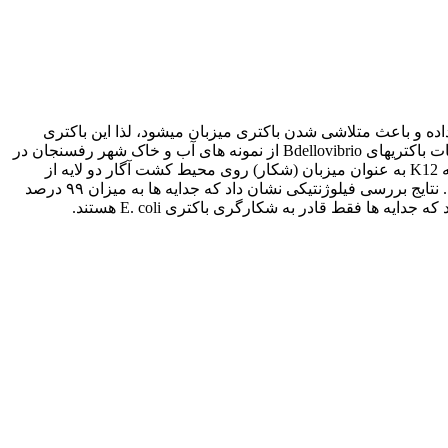
، مورد حمله قرار داده و باعث متلاشی شدن باکتری میزبان میشود، لذا این باکتری
پتانسیل استفاده به عنوان شکارگر عوامل بیمارگر گیاهی را دارا است. هدف از اجرای تحقیق حاضر، جداسازی، شناسایی و بررسی خصوصیات باکتریهای Bdellovibrio از نمونه های آب و خاک شهر رفسنجان در
استان کرمان برای اولین بار بود. در این راستا، پس از نمونه برداری، دو جدایه باکتری Bdellovibrio با استفاده از باکتری Escherichia coli سویه K12 به عنوان میزبان (شکار) روی محیط کشت آگار دو لایه از
نمونه های خاک و آب جداسازی شدند. شناسایی جدایه ها در سطح گونه با روش فنوتیپی و تکثیر و توالی یابی ترادف ژن 16S rDNA انجام شد. نتایج بررسی فیلوژنتیکی نشان داد که جدایه ها به میزان ۹۹ درصد