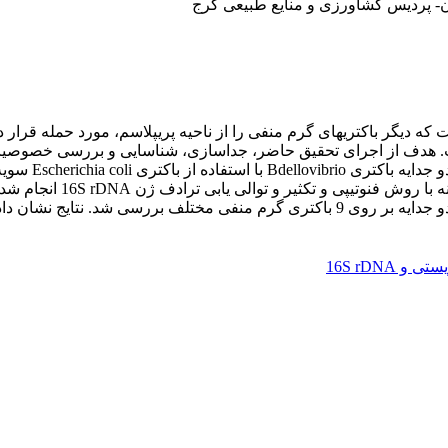
ن- پردیس کشاورزی و منایع طبیعی کرج
Bdellovibrio b یک باکتری شکارگر است که دیگر باکتریهای گرم منفی را از ناحیه پریپلاسم
 و 16S rDNA