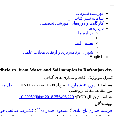
فهرست نشریات
سامانه نشر کتاب
کارگاه‌ها و دوره‌های آموزشی تخصصی
درباره ما
درباره ما
تماس با ما
شورای برنامه‌ریزی و ارتقای مجلات علمی
English
ovibrio sp. from Water and Soil samples in Rafsanjan city
کنترل بیولوژیک آفات و بیماری های گیاهی
مقاله 10
،
دوره 8، شماره 1
، مرداد 1398
، صفحه
107-116
اصل مقاله
نوع مقاله: مقاله پژوهشی
شناسه دیجیتال (DOI):
10.22059/jbioc.2018.256406.229
نویسندگان
2
*
1
فرشته حیدری تاج آبادی
؛
مسعود احمدزاده
؛
غلامرضا صالحی جوز
1