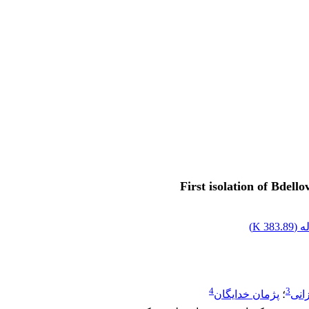
First isolation of Bdell
 (
383.89 K
)
4
3
انی
؛
پژمان خدایگان