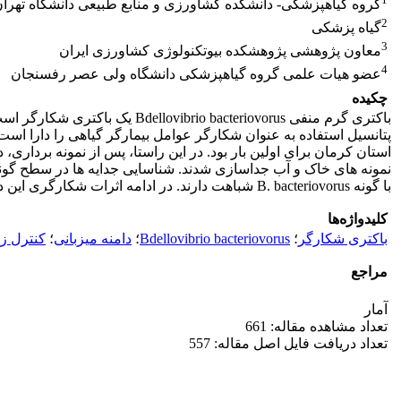
گروه گیاهپزشکی- دانشکده کشاورزی و منابع طبیعی دانشگاه تهرا
2
گیاه پزشکی
3
معاون پژوهشی پژوهشکده بیوتکنولوژی کشاورزی ایران
4
عضو هیات علمی گروه گیاهپزشکی دانشگاه ولی عصر رفسنجان
چکیده
باکتری گرم منفی acteriovorus
با گونه B. bacteriovorus شباهت دارند. در ادامه اثرات شکارگری این دو جدایه بر روی 9 باکتری گرم منفی مختلف بررسی شد. نتایج نشان داد که جدایه ها فقط قادر به شکارگری باکتری E. coli هستند.
کلیدواژه‌ها
باکتری شکارگر
؛
Bdellovibrio bacteriovorus
؛
دامنه میزبانی
؛
کنترل زیستی
مراجع
آمار
تعداد مشاهده مقاله: 661
تعداد دریافت فایل اصل مقاله: 557