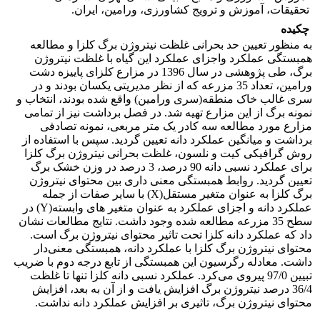
تحقیقات، آموزش و ترویج کشاورزی، ورامین، ایران.
چکیده
به منظور تعیین حد بحرانی غلظت نیتروژن برگ کلزا و مطالعه
همبستگی عملکرد واجزای عملکرد این گیاه با غلظت نیتروژن
برگ، طی پژوهشی در سال 1396 در مزارع کلزای پاییزه دشت
ورامین، تعداد 35 مزرعه که از نظر مدیریتی یکسان بودند و در
سری غالب خاک منطقه(سری ورامین) واقع شده بودند، انتخاب و
نمونه برگ از این مزارع تهیه شد. در فصل برداشت نیز از تمامی
مزارع مورد مطالعه سه کادر یک متر مربعی، نمونه تصادفی
برداشت و میانگین عملکرد دانه تعیین گردید. سپس با استفاده از
روش گرافیکی کیت و نلسون، غلظت بحرانی نیتروژن برگ کلزا
برای عملکرد نسبی دانه 90 درصد، 3 درصد در وزن خشک برگ
تعیین گردید. روابط همبستگی معنی داری بین محتوای نیتروژن
برگ کلزا به عنوان متغیر مستقل(X) با سایر صفات از جمله
عملکرد دانه و اجزای عملکرد به عنوان متغیر های وابسته(Y) در
سطح 35 مزرعه مطالعه شده وجود داشت. نتایج مطالعات نشان
داد که عملکرد دانه کلزا تحت تاثیر محتوای نیتروژن برگ است.
محتوای نیتروژن برگ کلزا با عملکرد دانه، همبستگی معنی‌دار
داشت. معادله رگرسیون این همبستگی از تابع درجه دوم با ضریب
تبیین 97/0 پیروی می‌کرد. عملکرد نسبی دانه کلزا تنها تا غلظت
36/4 درصد نیتروژن برگ افزایش یافت و از آن به بعد، افزایش
محتوای نیتروژن برگ، تاثیری بر افزایش عملکرد دانه نداشت.