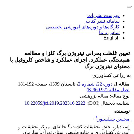
فهرست نشریات
سامانه نشر کتاب
کارگاه‌ها و دوره‌های آموزشی تخصصی
تماس با ما
English
تعیین غلظت بحرانی نیتروژن برگ کلزا و مطالعه
همبستگی عملکرد، اجزای عملکرد و شاخص کلروفیل با
محتوای نیتروژن برگ
به زراعی کشاورزی
مقاله 1
،
دوره 22، شماره 2
، تابستان 1399
، صفحه
181-192
اصل مقاله (
969.92 K
)
نوع مقاله: مقاله پژوهشی
شناسه دیجیتال (DOI):
10.22059/jci.2019.282316.2222
نویسنده
*
محسن سیلسپور
استادیار، بخش تحقیقات کشت گلخانه‌ای، مرکز تحقیقات و
آموزش کشاورزی و منابع طبیعی استان تهران، سازمان