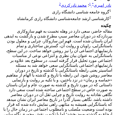
2
1
*
نادر امیری
؛
محمد نادرکردی
1
گروه جامعه شناسی دانشگاه رازی
2
کارشناسی ارشد جامعه‌شناسی دانشگاه رازی کرمانشاه
چکیده
مقاله حاضر، سعی دارد در وهله نخست به فهم سازوکاری
بپردازدکه در دوران معاصر سببِ مطرح شدن و بازگشت به ایده­ی
ایران باستان شده است. فهم این سازوکار، چرایی و معلول بودن
باستان­گرایی، راویان و روایت آن، گسترش ساختاری و تمام
بازنمایی­های اجتماعی آن را نیز روشن خواهد ساخت. در این سطح،
باستان­گرایی به عنوان بیان نظری و انتزاعی نوعی از مناسبات
اجتماعی مورد تحلیل قرار گرفته است. در سطوح بعد علاوه بر
بازنمایی­های اجتماعی باستان­گرایی سعی خواهد شد به مسئله
اساسی­تر یعنی رابطه باستان­گرایی با گذشته و تاریخ در دوران
معاصر روشن شود. این رابطه با تاریخ و گذشته با الهام از مفاهیم
«حماسه و رمان» در نزد باختین، و با تکیه بر روایت و بازنمایی
داستانی که در مورد تاریخ و گذشته به صورت عام و ایران باستان
به صورت خاص در سطح اجتماعی ساخته شده است سعی دارد
نگاهی نقادانه به روایت تاریخ و چرایی ثقل آن در دوران معاصر
داشته باشد. نگاهی بسیار گذرا در تاریخ معاصر ایران نشان می­دهد
که باستان­گرایی همیشه به مثابه­ی راهی نمایش داده شده که قرار
بوده است وضعیت متُصلب و نامطلوب اجتماعی در زمان حال را با
ارجاع به گذشته بهبود بخشد؛ اما با تکیه بر نقشِ محوری نگاه سلبی