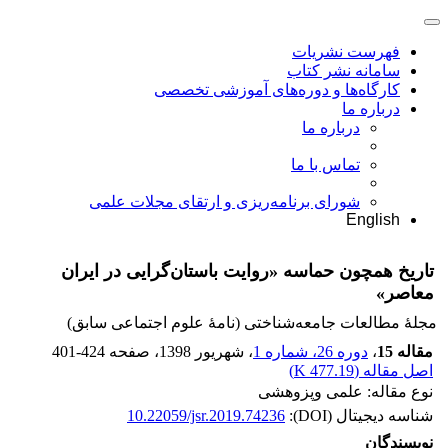
فهرست نشریات
سامانه نشر کتاب
کارگاه‌ها و دوره‌های آموزشی تخصصی
درباره ما
درباره ما
تماس با ما
شورای برنامه‌ریزی و ارتقای مجلات علمی
English
تاریخ همچون حماسه «روایت‌‌ باستان‌گرایی در ایران
معاصر»
مجلۀ مطالعات جامعه‌شناختی (نامۀ علوم اجتماعی سابق)
مقاله 15
،
دوره 26، شماره 1
، شهریور 1398
، صفحه
401-424
اصل مقاله (
477.19 K
)
نوع مقاله: علمی وپزوهشی
شناسه دیجیتال (DOI):
10.22059/jsr.2019.74236
نویسندگان