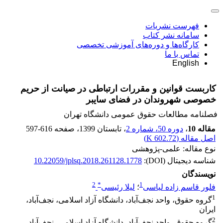
فهرست نشریات
سامانه نشر کتاب
کارگاه‌ها و دوره‌های آموزشی تخصصی
تماس با ما
English
کاربست قوانین و مقررات ارتباطی در صیانت از حریم
خصوصی شهروندان در فضای سایبر
فصلنامه مطالعات حقوق عمومی دانشگاه تهران
مقاله 10
،
دوره 50، شماره 2
، تابستان 1399
، صفحه
597-616
اصل مقاله (
602.72 K
)
نوع مقاله: علمی-پژوهشی
شناسه دیجیتال (DOI):
10.22059/jplsq.2018.261128.1778
نویسندگان
2
*
1
فلور قاسم زاده لیاسی
؛
لیلا رئیسی
1
گروه حقوق، واحد نجف‌آباد، دانشگاه آزاد اسلامی، نجف‌آباد،
ایران
2
گروه حقوق، واحد نجف‌آباد، دانشگاه آزاد اسلامی، نجف‌آباد،