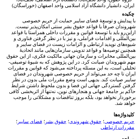
ایران، دانشیار دانشگاه آزاد اسلامی واحد اصفهان (خوراسگان)
چکیده
با پیدایش و توسعۀ فضای سایبر حمایت از حریم خصوصی
شهروندان صرفاً با قواعد حقوق بشر سنتی امکان‌پذیر نیست.
ازاین‌رو باید با توسعۀ قوانین و مقررات داخلی همراستا با قواعد
بین‌المللی و اقدامات فراملی، و نیز با در نظر گرفتن فناوری و
شیوه‌های نوپدید ارتباطی و الزامات زیست در فضای سایبر و
همچنین توصیه‌ها و قواعد تدوینی سازمان‌هایی مانند اتحادیۀ
بین‌المللی مخابرات و سازمان جهانی مالکیت فکری، از این حقوق
مهم شهروندان صیانت کرد. در این پژوهش که به شیوۀ توصیفی-
تحلیلی است، به این مسئله پرداخته می‌شود که قوانین و مقررات
ایران تا چه حد می‌تواند از حریم خصوصی شهروندان در فضای
سایبر صیانت کند. بدیهی است وضع مقررات ملی بدون در نظر
گرفتن گستردگی جهانی این فضا و بدون ملحوظ داشتن شرایط
حاکم بر جامعۀ جهانی و هنجارهای نوین، نه‌تنها از اثربخشی کافی
برخوردار نخواهد بود، بلکه بروز تناقضات و مشکلاتی را موجب
خواهد شد.
کلیدواژه‌ها
حریم خصوصی
؛
حقوق شهروندی
؛
حقوق بشر
؛
فضای سایبر
؛
مقررات ارتباطی
مراجع