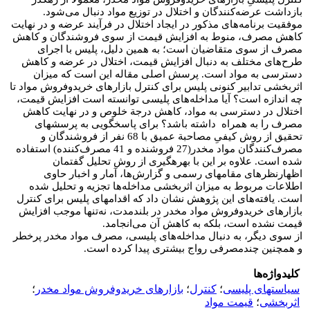
بازداشت عرضه
کنندگان و اختلال در توزیع مواد دنبال می
شود.
موفقیت برنامه
های مذکور در ایجاد اختلال در فرآیند عرضه و در نهایت
کاهش مصرف، منوط به افزایش قیمت از سوی فروشندگان و کاهش
مصرف از سوی متقاضیان است؛ به همین دلیل، پلیس با اجرای
طرح
های مختلف به دنبال افزایش قیمت، اختلال در عرضه و کاهش
دسترسی به مواد است. پرسش اصلی مقاله این است که میزان
اثربخشی تدابیر کنونی پلیس برای کنترل بازارهای خریدوفروش مواد تا
چه اندازه است؟ آیا مداخله
های پلیسی توانسته است افزایش قیمت،
اختلال در دسترسی به مواد، کاهش درجة خلوص و در نهایت کاهش
مصرف را به همراه داشته باشد؟ برای پاسخگویی به پرسش­های
تحقیق از روش کیفیِ مصاحبة عمیق با 68 نفر از فروشندگان و
مصرف
کنندگان مواد مخدر(27 فروشنده و 41 مصرف
کننده) استفاده
شده است. علاوه بر این با بهره­گیری از روش تحلیل گفتمان
اظهارنظرهای مقام­های رسمی و گزارش
ها، آمار و اخبار حاوی
اطلاعات مربوط به میزان اثربخشی مداخله
ها تجزیه و تحلیل شده
است. یافته
های این پژوهش نشان داد که اقدام­های پلیس برای کنترل
بازارهای خریدوفروش مواد مخدر در بلندمدت، نه
تنها موجب افزایش
قیمت نشده است، بلکه به کاهش آن می
انجامد.
از سوی دیگر، به دنبال مداخله
های پلیسی، مصرف مواد مخدر پرخطر
و همچنین چندمصرفی رواج بیشتری پیدا کرده است.
کلیدواژه‌ها
سیاستهای پلیسی
؛
کنترل
؛
بازارهای خریدوفروش مواد مخدر
؛
اثربخشی
؛
قیمت مواد