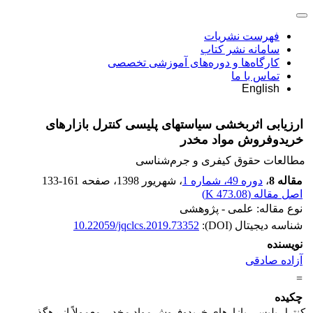
فهرست نشریات
سامانه نشر کتاب
کارگاه‌ها و دوره‌های آموزشی تخصصی
تماس با ما
English
ارزیابی اثربخشی سیاستهای پلیسی کنترل بازارهای
خریدوفروش مواد مخدر
مطالعات حقوق کیفری و جرم‌شناسی
مقاله 8
،
دوره 49، شماره 1
، شهریور 1398
، صفحه
133-161
اصل مقاله (
473.08 K
)
نوع مقاله: علمی - پژوهشی
شناسه دیجیتال (DOI):
10.22059/jqclcs.2019.73352
نویسنده
آزاده صادقی
=
چکیده
کنترل پلیسیِ بازارهای خرید
وفروش مواد مخدر، معمولاً از رهگذر