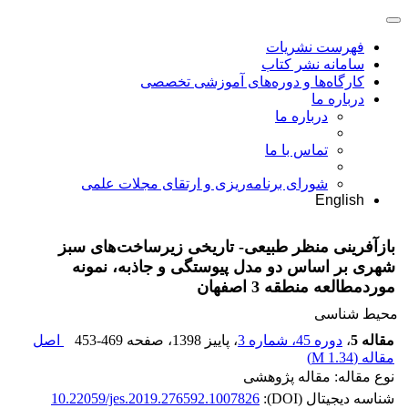
فهرست نشریات
سامانه نشر کتاب
کارگاه‌ها و دوره‌های آموزشی تخصصی
درباره ما
درباره ما
تماس با ما
شورای برنامه‌ریزی و ارتقای مجلات علمی
English
بازآفرینی منظر طبیعی- تاریخی زیرساخت‌های سبز
شهری بر اساس دو مدل پیوستگی و جاذبه، نمونه
موردمطالعه منطقه 3 اصفهان
محیط شناسی
مقاله 5
،
دوره 45، شماره 3
، پاییز 1398
، صفحه
453-469
اصل
مقاله (
1.34 M
)
نوع مقاله: مقاله پژوهشی
شناسه دیجیتال (DOI):
10.22059/jes.2019.276592.1007826