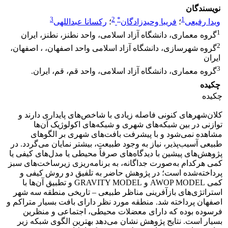
نویسندگان
3
2
*
1
ویدا رفیعی
؛
فریبا وحیدزادگان
؛
رکسانا عبداللهی
1
گروه معماری، دانشگاه آزاد اسلامی، واحد نطنز، نطنز، ایران
2
گروه شهرسازی، دانشگاه آزاد اسلامی واحد اصفهان، ، اصفهان،
ایران
3
گروه معماری، دانشگاه آزاد اسلامی، واحد قم، قم، ایران.
چکیده
چکیده
کلان‌شهرهای کنونی فاصله زیادی با شاخص‌های پایداری دارند و
توازنی در بین شبکه‌های شهری و شبکه‌های اکولوژیک آن‌ها
مشاهده نمی‌شود و با پیشرفت بافت‌های شهری بر الگوهای
طبیعی آسیب‌پذیر، نیاز به وجود طبیعت، بیشتر نمایان می‌گردد. در
پژوهش‌های پیشین با دیدگاه‌های صرفاً محیطی یا مدل‌های کیفی یا
کمی هرکدام به‌صورت جداگانه، به برنامه‌ریزی زیرساخت‌های سبز
پرداخته‌شده است؛ در پژوهش حاضر به تلفیق دو روش کیفی و
کمی AWOP MODEL و GRAVITY MODEL و تطبیق آن‌ها با
استراتژی‌های بازآفرینی مناظر طبیعی – تاریخی منطقه سه شهر
اصفهان پرداخته شد. منطقه مورد نظر دارای بافت بسیار متراکم و
فرسوده بوده که دارای معضلات محیطی، اجتماعی و منظرین
بسیار است. نتایج پژوهش نشان می‌دهد بهترین الگوی شبکه زیر