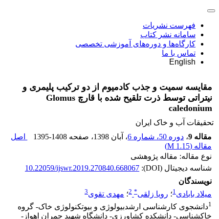
فهرست نشریات
سامانه نشر کتاب
کارگاه‌ها و دوره‌های آموزشی تخصصی
تماس با ما
English
مقایسه سمیت و جذب کادمیوم از دو ترکیب پلیمری و
نیتراتی توسط ذرت تلقیح شده با قارچ Glomus
caledonium
تحقیقات آب و خاک ایران
مقاله 9
،
دوره 50، شماره 6
، آبان 1398
، صفحه
1395-1408
اصل
مقاله (
1.15 M
)
نوع مقاله: مقاله پژوهشی
شناسه دیجیتال (DOI):
10.22059/ijswr.2019.270840.668067
نویسندگان
3
2
*
1
میلاد بابادی
؛
رویا زلقی
؛
مهدی تقوی
1
دانشجوی کارشناسی ارشدبیولوژی و بیوتکنولوژی خاک- گروه
خاکشناسی- دانشکده کشاورزی- دانشگاه شهید چمران اهواز-