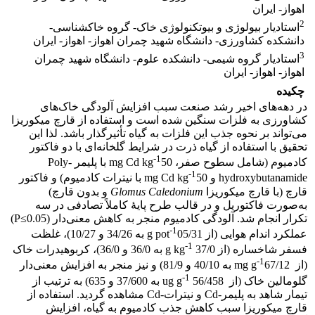
اهواز- ایران
2
استادیار بیولوژی و بیوتکنولوژی خاک- گروه خاکشناسی-
دانشکده کشاورزی- دانشگاه شهید چمران اهواز- اهواز- ایران
3
استادیار گروه شیمی- دانشکده علوم- دانشگاه شهید چمران
اهواز- اهواز- ایران
چکیده
در دهه‌های اخیر رشد صنعت سبب افزایش آلودگی خاک‌های
کشاورزی به فلزات سنگین شده است و استفاده از قارچ میکوریزا
می‌تواند بر نحوه جذب این فلزات به گیاه تأثیرگذار باشد. لذا این
تحقیق با استفاده از گیاه ذرت در شرایط گلخانه‌ای با دو فاکتور
-1
کادمیوم (شامل سطوح صفر، mg Cd kg
50 با پلیمر Poly-
-1
hydroxybutanamide و mg Cd kg
50 با نیترات کادمیوم) و فاکتور
قارچ (با قارچ میکوریزا
Caledonium
Glomus
و بدون قارچ)
به‌صورت فاکتوریل و در قالب طرح پایۀ کاملاً تصادفی در سه
تکرار انجام شد. آلودگی کادمیوم منجر به کاهش معنی‌دار (0.05≥P)
-1
عملکرد اندام هوایی (از g pot
05/31 به 34/26 و 10/27)، غلظت
-1
فسفر شاخساره (از g kg
37/0 به 36/0 و 36/0)، کربوهیدرات خاک
-1
(از mg g
67/12 به 40/10 و 81/9) و نیز منجر به افزایش معنی‌دار
-1
گلومالین خاک (از ug g
56/458 به 37/600 و 635) به ترتیب از
تیمار شاهد به پلیمر-Cd و نیترات-Cd مشاهده گردید. استفاده از
قارچ میکوریزا سبب کاهش جذب کادمیوم به گیاه، افزایش