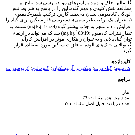
گلومالین خاک و بهبود پارامترهای موردبررسی شد. نتایج این
مطالعه نقش کلیدی و مهم گلومالین را در پاسخ به شرایط تنش
آلودگی کادمیومی نشان می‌دهد. کاربرد ترکیب پلیمر-کادمیوم
(به‌عنوان یک ترکیب غیر‌ سمی)، دسترسی فلز سنگین برای گیاه را
-1
افزایش داد و منجر به جذب بیشتر گیاه (mg kg
91/34) نسبت به
-1
تیمار نیترات کادمیوم (mg kg
83/19) شد که می‌تواند در ارتقاء
توان گیاه‌پالایی و به‌عنوان راهکاری مؤثر در افزایش کارآیی
گیاه‌پالایی خاک‌های آلوده به فلزات سنگین مورد استفاده قرار
گیرد.
کلیدواژه‌ها
کادمیوم
؛
گیاه ذرت
؛
میکوریزا آربوسکولار
؛
گلومالین
؛
کربوهیدرات
مراجع
آمار
تعداد مشاهده مقاله: 733
تعداد دریافت فایل اصل مقاله: 555