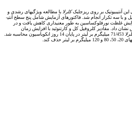
ین آنتی­بیوتیک بر روی ریزجلبک
کلرلا
با مطالعه ویژگی­های رشدی و
 با سه تکرار انجام شد. فاکتورهای آزمایش شامل پنج سطح آنتی­
 1، 3، 6، 9 و ۱۴ روز) بود. وزن خشک سلولی ریزجلبک با افزایش غلظت نورفلوکساسین به طور معنی­داری کاهش یافت و در
ای ۵۰، ۸۰ و ۱۲۰میلی­گرم بر لیتر آنتی­بیوتیک در مقایسه با شاهد به ترتیب ۶1/21، 41/42 و 23/55 درصد کاهش نشان داد. مقادیر کلروفیل کل و کارتنوئید با افزایش زمان
رلا
71/453 میلی­گرم بر لیتر در پایان 14 روز انکوباسیون محاسبه شد.