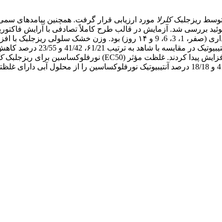
ی توسط ریزجلبک
کلرلا
مورد ارزیابی قرار گرفت. همچنین پیامدهای سمی ا
 بررسی شد. آزمایش در قالب طرح کاملاً تصادفی با آرایش فاکتوریل و
بیوتیک (صفر، 20، 50، 80، 120 میلی­گرم بر لیتر) و شش زمان نمونه­برداری (صفر،
پایان ۱۴ روز انکوباسیون در غلظت­ه
 مؤثر (EC50) نورفلوکساسین برای ریزجلبک
کل