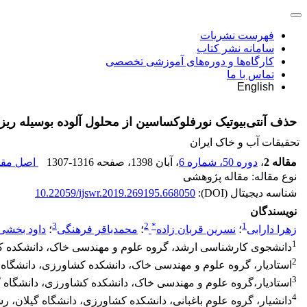
فهرست نشریات
سامانه نشر کتاب
کارگاه‌ها و دوره‌های آموزشی تخصصی
تماس با ما
English
حذف آنتی‌بیوتیک نورفلوکساسین از محلول آلوده بوسیله ریزج
تحقیقات آب و خاک ایران
مقاله 2
،
دوره 50، شماره 6
، آبان 1398
، صفحه
1307-1316
اصل مقال
نوع مقاله: مقاله پژوهشی
شناسه دیجیتال (DOI):
10.22059/ijswr.2019.269195.668050
نویسندگان
3
2
*
1
زهرا دارابی
؛
نسرین قربان زاده
؛
محمدباقر فرهنگی
؛
داود بخشی
1
دانشجوی کارشناسی ارشد، گروه علوم و مهندسی خاک، دانشکده کش
2
استادیار، گروه علوم و مهندسی خاک، دانشکده کشاورزی، دانشگاه 
3
استادیار،گروه علوم و مهندسی خاک، دانشکده کشاورزی، دانشگاه گ
4
دانشیار، گروه علوم باغبانی، دانشکده کشاورزی، دانشگاه گیلان، ر