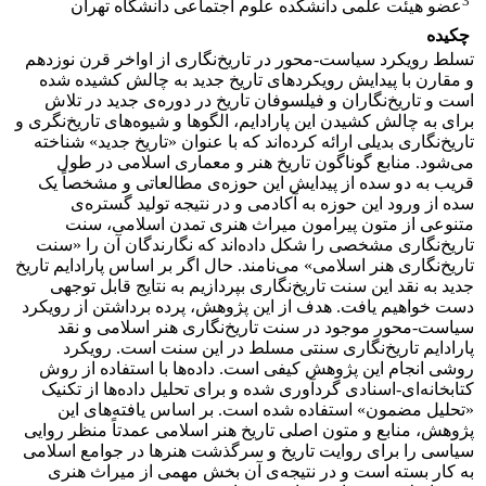
3
عضو هیئت علمی دانشکده علوم اجتماعی دانشگاه تهران
چکیده
تسلط رویکرد سیاست-محور در تاریخ‌نگاری از اواخر قرن نوزدهم
و مقارن با پیدایش رویکردهای تاریخ جدید به چالش کشیده شده
است و تاریخ‌نگاران و فیلسوفان تاریخ در دوره‌ی جدید در تلاش
برای به چالش کشیدن این پارادایم، الگوها و شیوه‌های تاریخ‌نگری و
تاریخ‌نگاری بدیلی ارائه کرده‌اند که با عنوان «تاریخ جدید» شناخته
می‌شود. منابع گوناگون تاریخ هنر و معماری اسلامی در طول
قریب به دو سده‌ از پیدایش این حوزه‌ی مطالعاتی و مشخصاً یک
سده از ورود این حوزه به آکادمی و در نتیجه تولید گستره‌ی
متنوعی از متون پیرامون میراث هنری تمدن اسلامی، سنت
تاریخ‌نگاری مشخصی را شکل داده‌اند که نگارندگان آن را «سنت
تاریخ‌نگاری هنر اسلامی» می‌نامند. حال اگر بر اساس پارادایم تاریخ
جدید به نقد این سنت تاریخ‌نگاری بپردازیم به نتایج قابل توجهی
دست خواهیم یافت. هدف از این پژوهش، پرده برداشتن از رویکرد
سیاست-محور موجود در سنت تاریخ‌نگاری هنر اسلامی و نقد
پارادایم تاریخ‌نگاری سنتی مسلط در این سنت است. رویکرد
روشی انجام این پژوهش کیفی است. داده‌ها با استفاده از روش
کتابخانه‌ای-اسنادی گردآوری شده و برای تحلیل داده‌ها از تکنیک
«تحلیل مضمون» استفاده شده است. بر اساس یافته‌های این
پژوهش، منابع و متون اصلی تاریخ‌ هنر اسلامی عمدتاً منظر روایی
سیاسی را برای روایت تاریخ و سرگذشت هنرها در جوامع اسلامی
به کار بسته است و در نتیجه‌ی آن بخش مهمی از میراث هنری