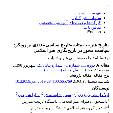
فهرست نشریات
سامانه نشر کتاب
کارگاه‌ها و دوره‌های آموزشی تخصصی
تماس با ما
English
«تاریخ هنر» به مثابه «تاریخ سیاسی» نقدی بر رویکرد
سیاست-محور در تاریخ‌نگاری هنر اسلامی
دوفصلنامۀ جامعه‌شناسی هنر و ادبیات
مقاله 6
،
دوره 11، شماره 1 - شماره پیاپی 21
، شهریور 1398
،
صفحه
107-127
اصل مقاله (
665.08 K
)
نوع مقاله: مقاله پژوهشی
شناسه دیجیتال (DOI):
10.22059/jsal.2019.284100.665769
نویسندگان
3
2
1
*
لیلا طباطبایی یزدی
؛
مهناز شایسته فر
؛
سارا شریعتی
1
دانشجوی دکترای هنر اسلامی، دانشگاه تربیت مدرس
2
دانشیار گروه هنر اسلامی دانشگاه تربیت مدرس