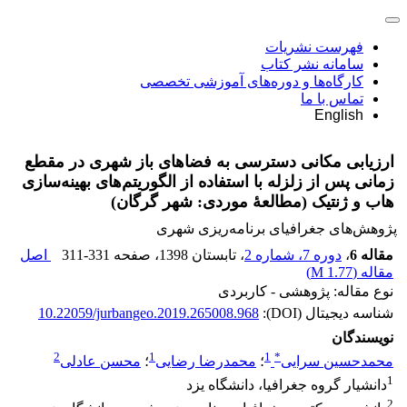
فهرست نشریات
سامانه نشر کتاب
کارگاه‌ها و دوره‌های آموزشی تخصصی
تماس با ما
English
ارزیابی مکانی دسترسی به فضاهای باز شهری در مقطع
زمانی پس از زلزله با استفاده از الگوریتم‌های بهینه‌سازی
هاب و ژنتیک (مطالعۀ موردی: شهر گرگان)
پژوهش‌های جغرافیای برنامه‌ریزی شهری
مقاله 6
،
دوره 7، شماره 2
، تابستان 1398
، صفحه
311-331
اصل
مقاله (
1.77 M
)
نوع مقاله: پژوهشی - کاربردی
شناسه دیجیتال (DOI):
10.22059/jurbangeo.2019.265008.968
نویسندگان
2
1
1
*
محمدحسین سرایی
؛
محمدرضا رضایی
؛
محسن عادلی
1
دانشیار گروه جغرافیا، دانشگاه یزد
2