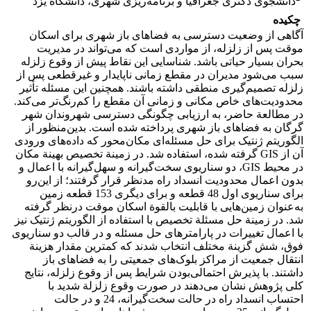
دانشجوی دکتری جغرافیا و برنامه‌ریزی شهری، دانشگاه یزد
چکیده
آگاهی از وضعیت دسترسی به فضاهای باز شهری برای اسکان
موقت پس از زلزله، از مواردی است که می‌تواند در مدیریت
بحران بسیار حیاتی باشد. شناسایی این نقاط پیش از وقوع زلزله
سبب می‌شود مدیران در مقطع زمانی ناپایدار و غیرقطعی پس از
زلزله تصمیم‌گیری منطقی داشته باشند. همچنین این مسئله تأثیر
محدودیت‌های خاص مکانی و زمانی آن مقطع را کم‌رنگ‌تر می‌کند.
در مطالعة حاضر، به ارزیابی چگونگی دسترسی شهروندان شهر
گرگان به فضاهای باز شهری پرداخته شده است. بدین‌منظور از
الگوریتم ژنتیک برای حل مسئله‌ای مکان‌محور که داده‌های ورودی
آن از GIS گرفته شده، استفاده شد. در زمینة تخصیص بهینة مکان
در محیط GIS، دو سناریوی سخت‌گیرانه و سهل‌گیرانه با اعمال و
بدون اعمال محدودیت انسداد راه مدنظر قرار گرفتند؛ از این‌رو
برای سناریوی اول 48 قطعه و برای دیگری 153 قطعه زمین
به‌عنوان زمین‌هایی با قابلیت بالقوة اسکان موقت درنظر گرفته
شد. در زمینة حل مسئلة تخصیص با استفاده از الگوریتم ژنتیک نیز
با اعمال تغییرات در پارامترهای حل مسئله و در قالب دو سناریوی
فوق، شش گزینة مختلف انتخاب شدند که کمترین مقدار هزینة
انتقال جمعیت از مراکز بلوک‌های جمعیتی را به فضاهای باز
داشتند. با پذیرش احتمالی‌بودن شرایط پس از وقوع زلزله، نتایج
کلی پژوهش نشان می‌دهند در صورت وقوع زلزلة شدید با
احتساب انسداد راه در حالت سخت‌گیرانه، 24 و در حالت