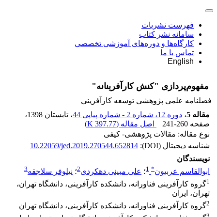
فهرست نشریات
سامانه نشر کتاب
کارگاه‌ها و دوره‌های آموزشی تخصصی
تماس با ما
English
مفهوم‌پردازی "کنش کارآفرینانه"
فصلنامه علمی پژوهشی توسعه کارآفرینی
مقاله 5
،
دوره 12، شماره 2 - شماره پیاپی 44
، تابستان 1398
،
صفحه
241-260
اصل مقاله (
397.77 K
)
نوع مقاله: مقالات پژوهشی- کیفی
شناسه دیجیتال (DOI):
10.22059/jed.2019.270544.652814
نویسندگان
3
2
1
*
ابوالقاسم عربیون
؛
علی مبینی دهکردی
؛
نیلوفر سلاجقه
1
گروه کارآفرینی فناورانه، دانشکده کارآفرینی، دانشگاه تهران،
تهران، ایران
2
گروه کارآفرینی فناورانه، دانشکده کارآفرینی، دانشگاه تهران
3