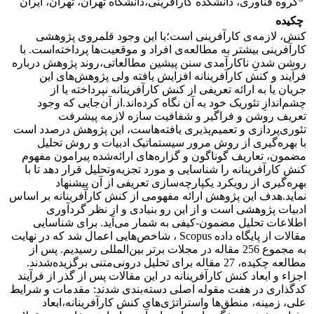
گروه فناوری، دانشکده کارآفرینی،دانشگاه تهران، تهران، ایران
چکیده
کنش، لازمه‌ی کارآفرینی است؛با این وجود قلمروی پژوهشی
کارآفرینی بیشتر به مطالعه‌ی افراد و موقعیت‌ها پرداخته‌است. با
روشن شدنِ ناکارآمدی سنن پیشین مطالعاتی،روند پژوهش درباره
فرآیند و کنش کارآفرینانه افزایش یافته ولی پژوهش‌های این
جریان یا به ارائه تعریفی از کنش کارآفرینانه نپرداخته یا از
چشم‌اندازِ تئوریک خود به آن نگاه کرده‌اند.از آن‌جایی که وجود
تعریف روشن و فراگیر و شفافیت سازه لازمه پیشرفت
تئوری‌پردازی و تعمیم‌پذیری یافته‌هاست، این پژوهش درصدد است
با بهره‌گیری از روش مرور سیستماتیک ادبیات و روش تحلیل
مضمون، تعاریف گوناگون و گزاره‌های ارائه‌شده پیرامون مفهوم
کنش کارآفرینانه را شناسایی و مورد تجزیه‌و‌تحلیل قرار دهد تا با
بهره‌گیری از رویکرد یکپارچه‌سازی تعریفی از آن پیشنهاد
نماید.هدف این پژوهش ارائه مفهومی از کنش کارآفرینانه بر اساس
ادبیات پژوهشی است و از این رو بنیادی و از نظر گردآوری
اطلاعات تحلیل مضمون-کیفی به شمار می‌آید. برای شناسایی
مقالات از پایگاه داده Scopus ، شاخص‌هایی اعمال شد که در نهایت
به مجموع 256 مقاله در مجلات برتر بین‌المللی رسیدیم. پس از
مطالعه چکیده، 27 مقاله برای تحلیل درونی‌متنی برگزیده‌شدند.
اجزاء و ابعاد کنش کارآفرینانه در این مقالات پس از گذر از فرآیند
کدگذاری در هفت مقوله اصلی دسته‌بندی شدند: مقدمات و شرایط
علی، زمینه، منطق‌ها واستراتژی‌های کنش کارآفرینانه،ابعاد