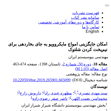
فهرست نشریات
سامانه نشر کتاب
کارگاه‌ها و دوره‌های آموزشی تخصصی
تماس با ما
English
امکان جایگزینی امواج مایکروویو به جای بخاردهی برای
نیم‌پخت کردن شلتوک
مهندسی بیوسیستم ایران
مقاله 18
،
دوره 50، شماره 2
، تابستان 1398
، صفحه
463-474
اصل مقاله (
1.03 M
)
نوع مقاله: مقاله پژوهشی
شناسه دیجیتال (DOI):
10.22059/ijbse.2019.265901.665099
نویسندگان
3
2
1
*
سید مهدی نصیری
؛
مطهره عبدی راد
؛
داریوش زارع
؛
1
1
محمدامین نعمت اللهی
؛
ناصر صفر رضوی‌زاده
1
بخش مهندسی بیوسیستم دانشگاه شیراز شیراز ایران
2