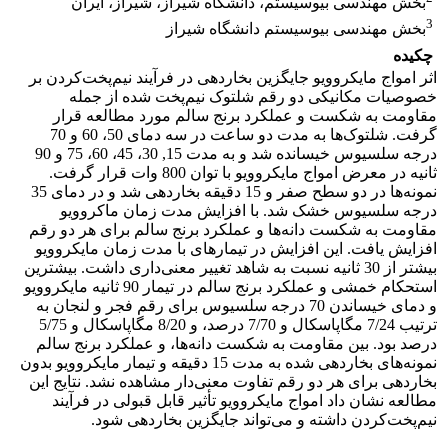
بخش مهندسی بیوسیستم، دانشگاه شیراز، شیراز، ایران
3
بخش مهندسی بیوسیستم دانشگاه شیراز
چکیده
اثر امواج مایکروویو جایگزین بخاردهی در فرآیند نیم‌پخت‌کردن بر
خصوصیات مکانیکی دو رقم شلتوک نیم‌پخت شده از جمله
مقاومت به شکست و عملکرد برنج سالم مورد مطالعه قرار
گرفت. شلتوک‌ها به مدت دو ساعت در سه دمای 50، 60 و 70
درجه سلسیوس خیسانده شد و به مدت 15, 30، 45، 60، 75 و 90
ثانیه در معرض امواج مایکروویو با توان 800 وات قرار گرفت.
نمونه‌ها در دو سطح صفر و 15 دقیقه بخاردهی شد و در دمای 35
درجه سلسیوس خشک شد. با افزایش مدت زمان ماکروویو
مقاومت به شکست دانه‌ها و عملکرد برنج سالم برای هر دو رقم
افزایش یافت. این افزایش در تیمارهای با مدت زمان‌ مایکروویو
بیشتر از 30 ثانیه نسبت به شاهد تغییر معنی‌داری داشت. بیشترین
استحکام خمشی و عملکرد برنج سالم در تیمار 90 ثانیه مایکروویو
و دمای خیساندن 70 درجه سلسیوس برای رقم فجر و لنجان به
ترتیب 7/24 مگاپاسکال و 7/70 درصد، و 8/20 مگاپاسکال و 5/75
درصد بود. بین مقاومت به شکست دانه‌ها، و عملکرد برنج سالم
نمونه‌های بخاردهی شده به مدت 15 دقیقه و تیمار مایکروویو بدون
بخاردهی برای هر دو رقم تفاوت معنی‌دار مشاهده نشد. نتایج این
مطالعه نشان داد امواج مایکروویو تأثیر قابل قبولی در فرآیند
نیم‌پخت‌کردن داشته و می‌تواند جایگزین بخاردهی شود.