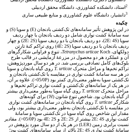
2
استاد، دانشکده کشاورزی، دانشگاه محقق اردبیلی
3
دانشیار، دانشگاه علوم کشاورزی و منابع طبیعی ساری
چکیده
در این پژوهش تأثیر سامانه‌های تک‌کشتی بادنجان (E) و سویا (S) و
سه سامانۀ کشت نواری شامل دو ردیف بادنجان با چهار ردیف
سویا (2E: 4S)، دو ردیف بادنجان با دو ردیف سویا (2E: 2S) و چهار
ردیف بادنجان با دو ردیف سویا (4E: 2S) روی تراکم کنۀ تارتن
دولکه‏ای،
Tetranychus urticae
Koch، تنوع و فراوانی شکارگرهای
آن و عملکرد هر دو محصول در مزرعۀ آزمایشی در قالب طرح
بلوک‌های کامل تصادفی بررسی شد. در هر دو سال موردپژوهش،
تراکم تخم‌ها و مراحل متحرک
T. urticae
روی گیاه بادنجان و سویا
در هر سه سامانۀ کشت نواری در مقایسه با تک‌کشتی بادنجان و
تک‌کشتی سویا به‌طور معنی‌داری کمتر بود (05/0P<). علاوه بر آن،
در هر یک از سامانه‌های تک‌کشتی و کشت نواری تراکم تخم‌ها و
مراحل متحرک
T. urticae
روی گیاه سویا به‌طور معنی‌داری بیشتر
از گیاه بادنجان بود. شاخص تنوع شانون (
H'
) برای گونه‌های
شکارگر
T. urticae
روی گیاه بادنجان در سامانه‌های کشت نواری
در مقایسه با تک‌کشتی بادنجان به‌طور معنی‌داری بیشتر بود، ولی
مقدار این شاخص روی گیاه سویا در تک‌کشتی سویا و سامانۀ
کشت نواری 2E: 4S بیشتر از 2E: 2S و 4E: 2S بود (05/0P<). مقادیر
نسبت برابری زمین (LER) در هر یک از دو سال مورد پژوهش در
سامانۀ کشت نواری 2E: 4S بالاتر از سایر سامانه‌های کشت بود؛