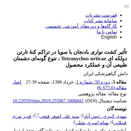
فهرست نشریات
سامانه نشر کتاب
کارگاه‌ها و دوره‌های آموزشی تخصصی
تماس با ما
English
تأثیر کشت نواری بادنجان با سویا در تراکم کنۀ تارتن
دولکه‏ ای Tetranychus urticae ، تنوع گونه‌ای دشمنان
طبیعی آن و عملکرد محصول
دانش گیاهپزشکی ایران
مقاله 3
،
دوره 50، شماره 1
، خرداد 1398
، صفحه
27-39
اصل
مقاله (
675.6 K
)
نوع مقاله: مقاله پژوهشی
شناسه دیجیتال (DOI):
10.22059/ijpps.2019.255967.1006843
نویسندگان
2
*
1
مهدی کبیری رئیس آباد
؛
سید علی اصغر فتحی
؛
قدیر نوری
3
2
قنبلانی
؛
بهنام امیری بشلی
1
دانشجوی دکتری، دانشکده کشاورزی، دانشگاه محقق اردبیلی