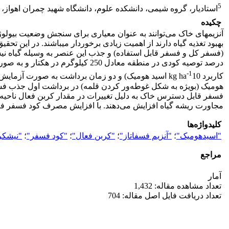
5
استادیار، گروه شیمی، دانشکده علوم، دانشگاه شهید چمران اهواز، اه
چکیده
آنزیم­های خاک می‌توانند به عنوان معیاری برای سنجش وضعیت بیولوژیک
بهبود تغذیه گیاه دارند از اهمیت زیادی برخوردار می­باشند. در این 
درصد توصیه کودی در منطقه معادل 250 کیلوگرم در هکتار و به صورت سوپرفسفات تریپل)، تیمارهای اسید هومیک (سه سطح غوطه ورسازی قلمه در محلول­های 0، 3
-1
کاربرد kg ha
10 اسید هومیک) و دو زمان برداشت به صورت آزمایش
فسفر قابل دسترس خاک به دلیل تغییرات در مقدار کربن فعال ناحیه ری
مجاورت ریشه گیاه افزایش می‌دهند. با افزایش مصرف کود فسفر فعالیت آنزیم ف
کلیدواژه‌ها
"اسیدهومیک"
؛
"آنزیم فسفاتاز"
؛
"کربن فعال"
؛
"کود فسفر"
؛
"نیشکر
مراجع
آمار
تعداد مشاهده مقاله: 1,432
تعداد دریافت فایل اصل مقاله: 704