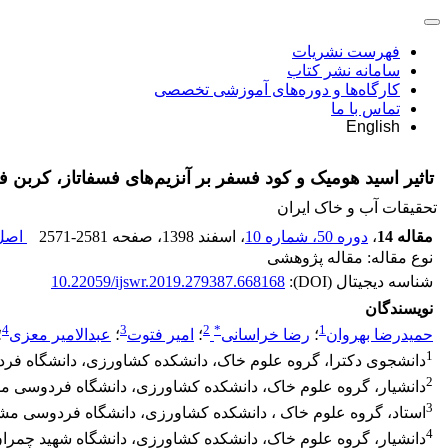
فهرست نشریات
سامانه نشر کتاب
کارگاه‌ها و دوره‌های آموزشی تخصصی
تماس با ما
English
تاثیر اسید هومیک و کود فسفر بر آنزیم‌های فسفاتاز، کربن 
تحقیقات آب و خاک ایران
مقاله 14
،
دوره 50، شماره 10
، اسفند 1398
، صفحه
2571-2581
اصل 
نوع مقاله: مقاله پژوهشی
شناسه دیجیتال (DOI):
10.22059/ijswr.2019.279387.668168
نویسندگان
4
3
2
*
1
حمیدرضا بهروان
؛
رضا خراسانی
؛
امیر فتوت
؛
عبدالامیر معزی
؛
1
دانشجوی دکترا، گروه علوم خاک، دانشکده کشاورزی، دانشگاه فر
2
دانشیار، گروه علوم خاک، دانشکده کشاورزی، دانشگاه فردوسی مش
3
استاد، گروه علوم خاک ، دانشکده کشاورزی، دانشگاه فردوسی مشه
4
دانشیار، گروه علوم خاک، دانشکده کشاورزی، دانشگاه شهید چمران 