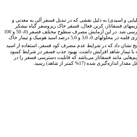
لیایی و اسیدی) به دلیل نقشی که در تبدیل فسفر آلی به معدنی و
 آنزیم­های فسفاتاز، کربن فعال، فسفر خاک ریزوسفر گیاه نیشکر
(فسفر کل و فسفر قابل استفاده) و جذب این عنصر به وسیله گیاه نیشکر در آزمایش گلدانی و در شرایط گلخانه­ای، در جنوب غربی ایران بررسی شد. در این آزمایش مصرف سطوح مختلف فسفر (0، 50 و 100
0 و 5
0 درصد اسید هومیک و تیمار خاک
/
/
ایج نشان داد که در شرایط عدم مصرف کود فسفر، استفاده از اسید
) در برداشت اول جذب فسفر توسط گیاه حدود دو برابر و در برداشت دوم تا 30 درصد در مقایسه با تیمار شاهد افزایش داشت. بهبود جذب فسفر در شرایط کمبود
یم‌هایی مانند فسفاتاز می‌باشد که قابلیت دسترسی فسفر را در
شده (17% کمتر از شاهد) رسید.