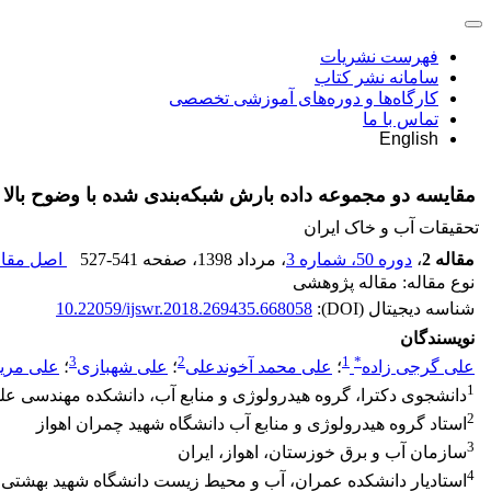
فهرست نشریات
سامانه نشر کتاب
کارگاه‌ها و دوره‌های آموزشی تخصصی
تماس با ما
English
مقایسه دو مجموعه داده بارش شبکه‌بندی شده با وضوح بالا 
تحقیقات آب و خاک ایران
مقاله 2
،
دوره 50، شماره 3
، مرداد 1398
، صفحه
527-541
اصل مقاله
نوع مقاله: مقاله پژوهشی
شناسه دیجیتال (DOI):
10.22059/ijswr.2018.269435.668058
نویسندگان
3
2
1
*
علی گرجی زاده
؛
علی محمد آخوندعلی
؛
علی شهبازی
؛
علی مری
1
دانشجوی دکترا، گروه هیدرولوژی و منابع آب، دانشکده مهندسی علوم
2
استاد گروه هیدرولوژی و منابع آب دانشگاه شهید چمران اهواز
3
سازمان آب و برق خوزستان، اهواز، ایران
4
استادیار دانشکده عمران، آب و محیط زیست دانشگاه شهید بهشتی ته