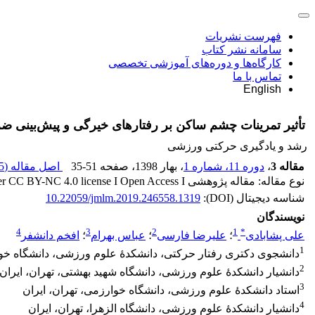
فهرست نشریات
سامانه نشر کتاب
کارگاه‌ها و دوره‌های آموزشی تخصصی
تماس با ما
English
تأثیر تمرینات چشم ساکن بر رفتارهای خیرگی و پیش‌بینی ضربۀ
رشد و یادگیری حرکتی ورزشی
مقاله 3
،
دوره 11، شماره 1
، بهار 1398
، صفحه
35-51
اصل مقاله (
 K
نوع مقاله: مقاله پژوهشی Released under CC BY-NC 4.0 license I Open Access I
شناسه دیجیتال (DOI):
10.22059/jmlm.2019.246558.1319
نویسندگان
4
3
2
1
*
علی پشابادی
؛
علیرضا فارسی
؛
عباس بهرام
؛
افخم دانشفر
1
دانشجوی دکتری رفتار حرکتی، دانشکدۀ علوم ورزشی، دانشگاه خوار
2
دانشیار دانشکدۀ علوم ورزشی، دانشگاه شهید بهشتی، تهران، ایران
3
استاد دانشکدۀ علوم ورزشی، دانشگاه خوارزمی، تهران، ایران
4
دانشیار دانشکدۀ علوم ورزشی، دانشگاه الزهرا، تهران، ایران