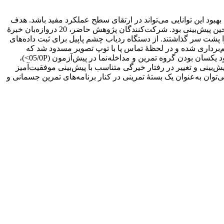
بهبود این توانایی می‌تواند در ارتقای سطح عملکرد مفید باشد. هدف
از پژوهش حاضر، بررسی تأثیر تمرینات مبتنی بر چشم آرام بر پیش‌بینی ضربۀ پنالتی توسط دروازه‌بان‌های خبره و رفتارهای خیرگی آنها در حین پیش‌بینی بود. شرکت‌کنندگان پژوهش حاضر، 20 دروازه‌بان خبرۀ
را پشت سر گذاشتند. از دستگاه ردیاب چشم پاپیل برای ثبت داده‌های
نان خبرۀ فوتبال در شرایط واقعی فیلم‌برداری شده و در لحظۀ تماس پا با توپ تصویر مسدود شد که
دروازه‌بان‌ها با نگاه به فیلم‌ها باید پیش‌بینی خود از مسیر ضربه را اعلام می‌کردند. نتایج آزمون تحلیل واریانس مرکب 2×4 نشان داد که با وجود یکسان بودن گروه تمرین و مداخله‌نما در پیش‌آزمون (05/0P>)،
د (05/0P<). تمرینات موجب بهبود میزان موفقیت در پیش‌بینی و تغییر در رفتار خیرگی متناسب با پیش‌بینی موفقیت‌آمیز
بر چشم ساکن، می‌توان به‌عنوان یک بستۀ تمرینی در کنار برنامه‌های تمرین جسمانی و