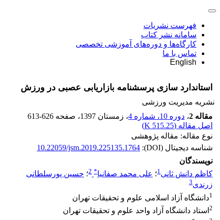
فهرست نشریات
سامانه نشر کتاب
کارگاه‌ها و دوره‌های آموزشی تخصصی
تماس با ما
English
استاندارد سازی پرسشنامه بازاریابی عصبی در ورزش
نشریه مدیریت ورزشی
مقاله 2
،
دوره 10، شماره 4
، زمستان 1397
، صفحه
613-626
اصل مقاله (
515.25 K
)
نوع مقاله: مقاله پژوهشی
شناسه دیجیتال (DOI):
10.22059/jsm.2019.225135.1764
نویسندگان
2
*
1
کاظم دانش ثانی
؛
علی محمد صفانیا
؛
حسین پورسلطانی
3
زرندی
1
دانشگاه آزاد اسلامی علوم و تحقیقات تهران
2
استاد دانشگاه آزاد واحد علوم و تحقیقات تهران