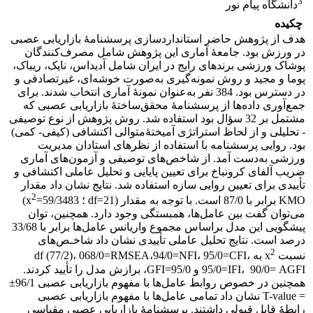
3
دانشگاه پیام نور
چکیده
هدف از پژوهش حاضر استانداردسازی پرسشنامۀ بازاریابی عصبی
در ورزش بود. جامعۀ آماری این پژوهش شامل مصرف‌کنندگان
پوشاک ورزشی برندهای رایج در ایران شامل آدیداس، نایک، ریباک،
پوما و مجید و روش نمونه‌گیری به‌صورت خوشه‌ای، غیرتصادفی و
در دسترس بود. 384 نفر به‌عنوان نمونۀ آماری انتخاب شدند. برای
جمع‌آوری داده‌ها از پرسشنامۀ محقق‌ساختۀ بازاریابی عصبی که
مشتمل بر 32 سؤال بود استفاده شد. روش پژوهش از نوع توصیفی
- تحلیلی و از لحاظ استراتژی آمیختۀمتوالی اکتشافی (کیفی- کمی)
بود. روایی پرسشنامه با استفاده از نظرهای استادان مدیریت
ورزشی به‌دست آمد. از شاخص‌های توصیفی و آزمون‌های آماری
ضریب آلفای کرونباخ برای تعیین پایایی و تحلیل عاملی اکتشافی و
تأییدی برای تعیین روایی سازه استفاده شد. نتایج نشان داد مقدار
2
KMO برابر با 87/0 است. با توجه به مقدار (21=df ؛ 59/3483=x
)
می‌توان گفت بین عامل‌ها، همبستگی وجود دارد. همچنین، توان
پیشگویی این مدل براساس مجموع واریانس عامل‌ها برابر با 33/68
درصد است. نتایج تحلیل عاملی تأییدی نشان داد شاخـص‌های
2
نسبت x
به df (77/2)، 068/0=RMSEA،94/0=NFI، 95/0=CFI،
95/0=IFI، 90/0= AGFI و 95/0=GFI، برازش مدل را تأیید کردند.
همچنین در خصوص روابط عامل‌ها با مفهوم بازاریابی عصبی 96/1±
= T-value نشان داد تمامی عامل‌ها با مفهوم بازاریابی عصبی
رابطۀ قابل قبولی داشتند. پرسشنامۀ بازاریابی عصبی مقیاسی