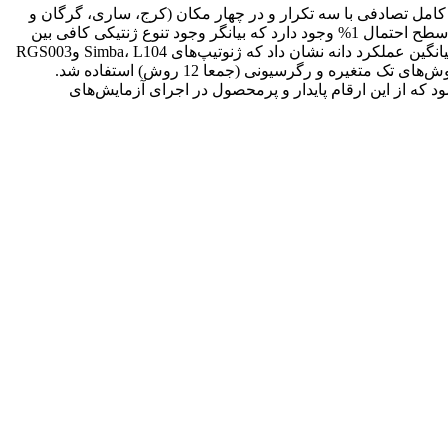
کامل تصادفی با سه تکرار و در چهار مکان (کرج، ساری، گرگان و
زابل) طی دو سال زراعی (96-1394) ارزیابی شدند. تجزیه واریانس ساده نشان داد که بین ارقام از لحاظ عملکرد دانه اختلاف معنی داری در سطح احتمال 1% وجود دارد که بیانگر وجود تنوع ژنتیکی کافی بین
تیمارهاست. در تجزیه واریانس مرکب، اثرات سال، مکان، سال×مکان و ژنوتیپ×مکان نیز در سطح احتمال 1 درصد معنی‌دار بود. مقایسه میانگین عملکرد دانه نشان داد که ژنوتیپ‌های Simba، L104 وRGS003
بیشترین عملکرد دانه را به ترتیب 3105، 3058، 3032 کیلوگرم در هکتار تولید کردند. برای تجزیه پایداری از روش‌های مختلف پایداری شامل روش‌های تک متغیره و رگرسیونی (جمعا 12 روش) استفاده شد.
 مطالعات تکمیلی توصیه می شود که از این ارقام پایدار و پرمحصول در اجرای آزمایش‌های