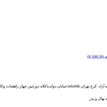
 (
846.56 K
)
هقنات وکاوه،پلاک299،طبقه 5 واحد 18
نهال و بذر