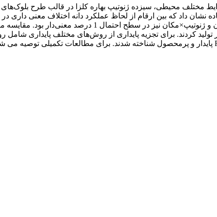
رایط مختلف محیطی، سیزده ژنوتیپ بهاره کلزا در قالب طرح بلوک‌های 
براساس تلفیق نتایج این روش ها، سه ژنوتیپ Simba، L104 وRGS003 پایدار و پرمحصول شناخته شدند. برای