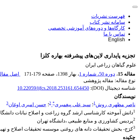
فهرست نشریات
سامانه نشر کتاب
کارگاه‌ها و دوره‌های آموزشی تخصصی
تماس با ما
English
تجزیه پایداری لاین‌های پیشرفته بهاره کلزا
علوم گیاهان زراعی ایران
مقاله 15
،
دوره 50، شماره 1
، بهار 1398
، صفحه
171-179
اصل مقاله
نوع مقاله: مقاله پژوهشی
شناسه دیجیتال (DOI):
10.22059/ijfcs.2018.253161.654450
نویسندگان
3
2
*
1
ناصر مظهری روش
؛
سید علی پیغمبری
؛
حسن امیری اوغان
1
دانش آموخته کارشناسی ارشد گروه زراعت و اصلاح نباتات دانشگاه آزاد- کرج تهران &ndash;خیابان دولت(کلاه دوز)بین چهار را
2
پردیس کشاورزی و منابع طبیعی ،دانشگاه تهران
3
کرَج- بخش تحقیقات دانه های روغنی موسسه تحقیقات اصلاح و تهیه 
چکیده