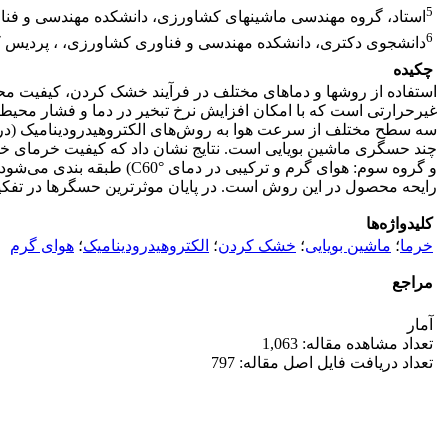
5
استاد، گروه مهندسی ماشینهای کشاورزی، دانشکده مهندسی و فناو
6
دانشجوی دکتری، دانشکده مهندسی و فناوری کشاورزی، ، پردیس کشا
چکیده
استفاده از روش­ها و دماهای مختلف در فرآیند خشک کردن، کیفیت م
غیر‌حرارتی است که با امکان افزایش نرخ تبخیر در دما و فشار 
رایحه محصول در این روش است. در پایان موثرترین حسگرها در تف
کلیدواژه‌ها
خرما
؛
ماشین بویایی
؛
خشک کردن
؛
الکتروهیدرودینامیک
؛
هوای گرم
مراجع
آمار
تعداد مشاهده مقاله: 1,063
تعداد دریافت فایل اصل مقاله: 797