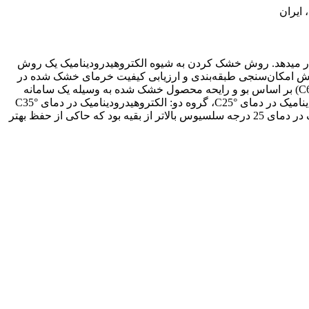
ایران
ار می­دهد. روش خشک کردن به شیوه الکتروهیدرودینامیک یک روش
ش امکان‌سنجی طبقه‌بندی و ارزیابی کیفیت خرمای خشک شده در
سه سطح مختلف از سرعت هوا به روش‌های الکتروهیدرودینامیک (در دماهای 25، 35 و 60 درجه سلسیوس) و روش‌ هوای گرم (در دمای °C60) بر اساس بو و رایحه محصول خشک شده به وسیله یک سامانه
چند حسگری ماشین بویایی است. نتایج نشان داد که کیفیت خرمای خشک شده بر اساس رایحه به سه گروه مختلف (گروه یک: الکتروهیدرودینامیک در دمای °C25، گروه دو: الکتروهیدرودینامیک در دمای °C35
و گروه سوم: هوای گرم و ترکیبی در دمای °C60) طبقه بندی می‌شود. پاسخ حسگرهای نیمه هادی اکسید فلزی در روش الکتروهیدرودینامیک در دمای 25 درجه سلسیوس بالاتر از بقیه بود که حاکی از حفظ بهتر