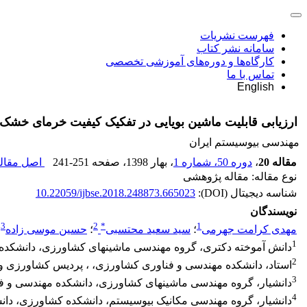
فهرست نشریات
سامانه نشر کتاب
کارگاه‌ها و دوره‌های آموزشی تخصصی
تماس با ما
English
ارزیابی قابلیت ماشین بویایی در تفکیک کیفیت خرمای خشک ش
مهندسی بیوسیستم ایران
مقاله 20
،
دوره 50، شماره 1
، بهار 1398
، صفحه
241-251
اصل مقاله
نوع مقاله: مقاله پژوهشی
شناسه دیجیتال (DOI):
10.22059/ijbse.2018.248873.665023
نویسندگان
3
2
*
1
مهدی کرامت جهرمی
؛
سید سعید محتسبی
؛
حسین موسی زاده
؛
1
دانش آموخته دکتری، گروه مهندسی ماشینهای کشاورزی، دانشکده م
2
استاد، دانشکده مهندسی و فناوری کشاورزی، ، پردیس کشاورزی و من
3
دانشیار، گروه مهندسی ماشینهای کشاورزی، دانشکده مهندسی و فن
4
دانشیار، گروه مهندسی مکانیک بیوسیستم، دانشکده کشاورزی، دان