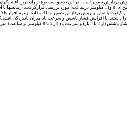
تحت فشار پاشش در سه سطح (2، 3 و 4 بار) و سرعت باد در سه سطح (5، 8 و11 کیلومتر درساعت)
) و افشانک 8002 بیشترین میزان بادبردگی (373/0 درصد) را داشتند. با افزایش فشار پاشش و سرع