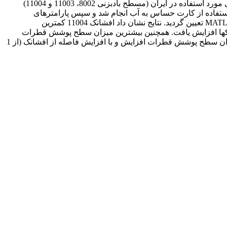
در افشانک­های مختلف و با استفاده از سامانه شبیه ساز سم­پاشی و روش پردازش تصویر است. در این تحقیق سه نوع از رایج­ترین افشانک­های مورد استفاده در ایران (مسطح بادبزنی 8002، 11003 و 11004)
 مورد بررسی قرارگرفت. آزمایش­ها با استفاده از کارت حساس به آب انجام شد و سپس پارامترهای
بادبردگی، سطح پوشش، قطرمیانه حجمی، قطرمیانه عددی قطرات و کیفیت پاشش با روش پردازش تصویر و با استفاده از نرم افزار MATLAB تعیین گردید. نتایج نشان­ داد افشانک 11004 کمترین
ت باد میزان بادبردگی افشانک­ها افزایش یافت. همچنین بیشترین میزان سطح پوشش قطرات
برابر 977/0 درصد و کمترین مقدار برابر 031/0 درصد بود. با افزایش فشار پاشش (از 2 تا 4 بار) و سرعت باد (از 5 تا 8 کیلومتر بر ساعت) میزان سطح پوشش قطرات افزایش و با افزایش فاصله از افشانک (از 1