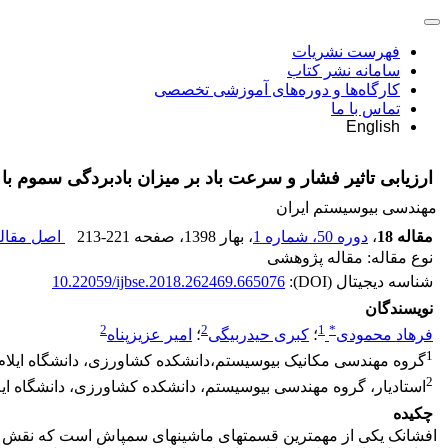
فهرست نشریات
سامانه نشر کتاب
کارگاه‌ها و دوره‌های آموزشی تخصصی
تماس با ما
English
ارزیابی تاثیر فشار و سرعت باد بر میزان بادبردگی سموم 
مهندسی بیوسیستم ایران
مقاله 18
،
دوره 50، شماره 1
، بهار 1398
، صفحه
213-221
اصل مقاله
نوع مقاله: مقاله پژوهشی
شناسه دیجیتال (DOI):
10.22059/ijbse.2018.262469.665076
نویسندگان
2
2
1
*
فرهاد محمودی
؛
کبری حیدربیگی
؛
امیر عزیزپناه
1
گروه مهندسی مکانیک بیوسیستم،دانشکده کشاورزی، دانشگاه ایلام
2
استادیار، گروه مهندسی بیوسیستم، دانشکده کشاورزی، دانشگاه ایل
چکیده
افشانک یکی از مهمترین قسمت­های ماشین­های سم­پاش است که نقش تع