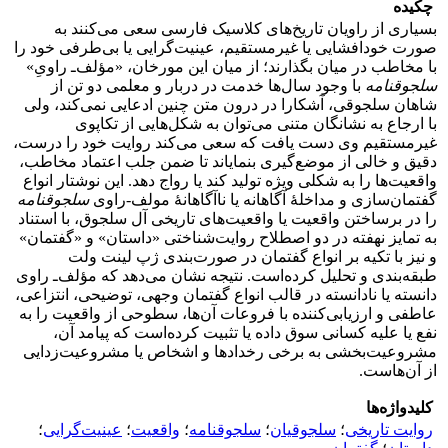
چکیده
بسیاری از راویان تاریخ‌های کلاسیک فارسی سعی می‌کنند به
صورت خودافشایی یا غیرمستقیم، عینیت‌گرایی یا بی‌طرفی خود را
با مخاطب در میان بگذارند؛ از میان این مورخان، «مؤلف‌ـ راویِ»
سلجوقنامه
با وجود سال‌ها خدمت در دربار و معلمی دو تن از
شاهان سلجوقی، آشکارا در درون متن چنین ادعایی نمی‌کند، ولی
با ارجاع به نشانگان متنی می‌توان به شکل‌هایی از تکاپوی
غیرمستقیم وی دست یافت که سعی می‌کند روایت خود را درست،
دقیق و خالی از موضع‌گیری بنمایاند تا ضمن جلب اعتماد مخاطب،
واقعیت‌ها را به شکلی ویژه تولید کند یا رواج دهد. این نوشتار انواع
گفتمان‌سازی و مداخلۀ آگاهانه یا ناآگاهانۀ مولف-راوی
سلجوقنامه
را در برساختن واقعیت یا واقعیت‌های تاریخی آل‌ سلجوق، با استناد
به تمایز نهفته در دو اصطلاح روایت‌شناختی «داستان» و «گفتمان»
و نیز با تکیه بر انواع گفتمان در صورت‌بندی ژپ لینت ولت
طبقه‌بندی و تحلیل کرده‌است. نتیجه نشان می‌دهد که مؤلف‌ـ راوی
دانسته یا نادانسته در قالب انواع گفتمان وجهی، توضیحی، انتزاعی،
عاطفی و ارزیابی‌کننده با فروعات آن‌ها، سطوحی از واقعیت را به
نفع یا علیه کسانی سوق داده یا تثبیت کرده‌است که پیامد آن،
مشروعیت‌بخشی به برخی رخدادها و اشخاص یا مشروعیت‌زدایی
از آن‌هاست.
کلیدواژه‌ها
روایت تاریخی
؛
سلجوقیان
؛
سلجوقنامه
؛
واقعیت
؛
عینیت‌گرایی
؛