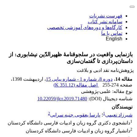
فهرست نشریات
سامانه نشر کتاب
کارگاه‌ها و دوره‌های آموزشی تخصصی
تماس با ما
English
بازنمایی واقعیت در سلجوقنامۀ ظهیرالدّین نیشابوری: از
داستان‌پردازی تا گفتمان‌سازی
پژوهش‌نامه نقد ادبی و بلاغت
مقاله 14
،
دوره 8، شماره 1 - شماره پیاپی 15
، اردیبهشت 1398
،
صفحه
255-274
اصل مقاله (
351.12 K
)
نوع مقاله: علمی-پژوهشی
شناسه دیجیتال (DOI):
10.22059/jlcr.2019.71480
نویسندگان
2
1
شیرزاد نعیمی
؛
پارسا یعقوبی جنبه سرایی
1
دانشجوی دکتری گروه زبان و ادبیات فارسی دانشگاه کردستان
2
دانشیار گروه زبان و ادبیات فارسی دانشگاه کردستان