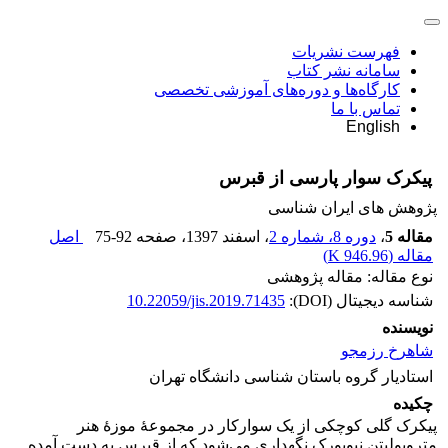
فهرست نشریات
سامانه نشر کتاب
کارگاه‌ها و دوره‌های آموزشی تخصصی
تماس با ما
English
پیکرک سوار پارسی از قبرس
پژوهش های ایران شناسی
مقاله 5
،
دوره 8، شماره 2
، اسفند 1397
، صفحه
75-92
اصل
مقاله (
946.96 K
)
نوع مقاله: مقاله پژوهشی
شناسه دیجیتال (DOI):
10.22059/jis.2019.71435
نویسنده
شاهرخ رزمجو
استادیار گروه باستان شناسی دانشگاه تهران
چکیده
پیکرک گلی کوچکی از یک سوارکار در مجموعۀ موزۀ هنر
متروپولیتن نیویورک نگهداری می‌شود که از قبرس به دست آمده