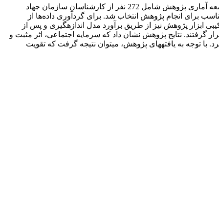
هدف از این پژوهش توصیفی- همبستگی، بررسی تأثیر سرمایه اجتماعی بر مدیریت دانش با استفاده از مدل­سازی معادلات ساختاری بود. جامعه آماری پژوهش‌ شامل 272 نفر از کارشناسان سازمان­ جهاد
 روش نمونه­گیری طبقه‌ای با انتساب متناسب برای انجام پژوهش‌ انتخاب شد. برای گردآوری داده‌ها از
پرسشنامه‎های استاندارد استفاده گردید. روایی صوری پرسشنامه با نظر پانلی از متخصصان مورد تأیید قرار گرفت و روایی سازه و پایایی ترکیبی ابزار پژوهش‌ نیز از طریق برآورد مدل اندازه‎گیری و پس از
ره مدل‎سازی معادلات ساختاری مورد تجزیه و تحلیل قرار گرفتند. نتایج پژوهش‌ نشان داد که سرمایه اجتماعی، اثر مثبت و
معنی­داری بر متغیر وابستۀ پژوهش داشته و در مجموع 61 درصد از واریانس مدیریت دانش در سازمان جهاد کشاورزی استان البرز را تبیین کرد. با توجه به یافته­های پژوهش، می‎توان نتیجه گرفت که تقویت