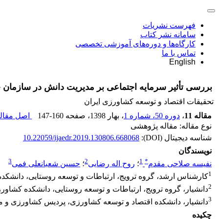
فهرست نشریات
سامانه نشر کتاب
کارگاه‌ها و دوره‌های آموزشی تخصصی
تماس با ما
English
بررسی تأثیر سرمایه اجتماعی بر مدیریت دانش در سازمان ج
تحقیقات اقتصاد و توسعه کشاورزی ایران
مقاله 11
،
دوره 50، شماره 1
، بهار 1398
، صفحه
147-160
اصل مقاله
نوع مقاله: مقاله پژوهشی
شناسه دیجیتال (DOI):
10.22059/ijaedr.2019.130806.668068
نویسندگان
3
2
1
*
نفیسه صلاحی مقدم
؛
روح اله رضایی
؛
حسین شعبانعلی فمی
1
کارشناس ارشد، گروه ترویج، ارتباطات و توسعه روستایی، دانشکده 
2
دانشیار، گروه ترویج، ارتباطات و توسعه روستایی، دانشکده کشاورز
3
دانشیار، دانشکده اقتصاد و توسعه کشاورزی، پردیس کشاورزی و منا
چکیده