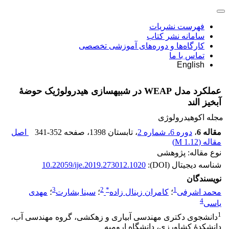
فهرست نشریات
سامانه نشر کتاب
کارگاه‌ها و دوره‌های آموزشی تخصصی
تماس با ما
English
عملکرد مدل WEAP در شبیه‏سازی هیدرولوژیک حوضۀ
آبخیز الند
مجله اکوهیدرولوژی
مقاله 6
،
دوره 6، شماره 2
، تابستان 1398
، صفحه
341-352
اصل
مقاله (
1.12 M
)
نوع مقاله: پژوهشی
شناسه دیجیتال (DOI):
10.22059/ije.2019.273012.1020
نویسندگان
3
2
*
1
محمد اشرفی
؛
کامران زینال زاده
؛
سینا بشارت
؛
مهدی
4
یاسی
1
دانشجوی دکتری مهندسی آبیاری و زهکشی، گروه مهندسی آب،
دانشکدۀ کشاورزی، دانشگاه ارومیه