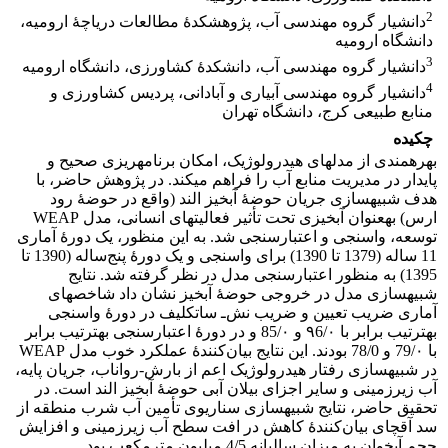
2
دانشیار گروه مهندسی آب، پژوهشکدۀ مطالعات دریاچۀ ارومیه،
دانشگاه ارومیه
3
دانشیار گروه مهندسی آب، دانشکدۀ کشاورزی، دانشگاه ارومیه
4
دانشیار گروه مهندسی آبیاری و آبادانی، پردیس کشاورزی و
منابع طبیعی کرج، دانشگاه تهران
چکیده
بهره‏مندی از مدل‏‏های هیدرولوژیک، امکان برنامه‏ریزی صحیح و
پایدار در مدیریت منابع آب را فراهم می‏کند. در پژوهش حاضر، با
هدف شبیه‏سازی جریان حوضۀ آبخیز الند (واقع در حوضۀ رود
ارس) به‏عنوان آبخیزی تحت تأثیر فعالیت‏های انسانی، مدل WEAP
توسعه، واسنجی و اعتبارسنجی شد. به این منظور، یک دورۀ آماری
11 ساله (1379 تا 1390) برای واسنجی و یک دورۀ پنج‌ساله (1390 تا
1395) به منظور اعتبارسنجی مدل در نظر گرفته شد. نتایج
شبیه‏سازی مدل در خروجی حوضۀ آبخیز نشان داد شاخص‏های
آماری ضریب تعیین و ضریب نش‌ـ ساتکلیف در دورۀ واسنجی
به‏ترتیب برابر با ۹6/۰ و 85/۰ و در دورۀ اعتبارسنجی به‏ترتیب برابر
با 79/۰ و 78/0 بودند. این نتایج بیان‌کنندۀ عملکرد خوب مدل WEAP
در شبیه‏سازی رفتار هیدرولوژیک اعم از بارش-رواناب، جریان پایه،
آب زیرزمینی و سایر اجزای بیلان آبی حوضۀ آبخیز الند است. در
تحقیق حاضر، نتایج شبیه‏سازی سناریوی تأمین آب شرب منطقه از
سد آق‏چای بیان‌کنندۀ کاهش در افت سطح آب زیرزمینی و افزایش
حجم آبخوان به میزان سالیانه 4/5 میلیون مترمکعب بود.