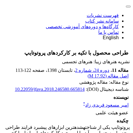
فهرست نشریات
سامانه نشر کتاب
کارگاه‌ها و دوره‌های آموزشی تخصصی
تماس با ما
English
طراحی محصول با تکیه بر کارکردهای پروتوتایپ
نشریه هنرهای زیبا: هنرهای تجسمی
مقاله 11
،
دوره 24، شماره 2
، تابستان 1398
، صفحه
113-122
اصل مقاله (
17.92 M
)
نوع مقاله: مقاله پژوهشی
شناسه دیجیتال (DOI):
10.22059/jfava.2018.246580.665814
نویسنده
*
امیر مسعود فریدی زاد
عضو هیئت علمی
چکیده
پروتوتایپ یکی از شناخته­شده­ترین ابزارهای پیشبرد فرایند طراحی
محصول به حساب می­آید. با این وجود کارکردهای این ابزار با کج­