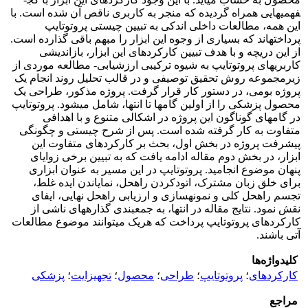
فهمی­هایی همراه گردیده که منجر به کاربری ناقص آن شده است. با
این همه، مطالعات داخلی اندکی به تبیین چیستی پروتوتایپ
پرداخته­اند که بسیاری از وجوه این ابزار را مبهم باقی گذارده است.
از این دریچه و با هدف تبیین کارکردهای این ابزار، بازاندیشی
کاربری­های پروتوتایپ به شیوه ترکیبی ارزشیابی- مطالعه موردی از
زیر­مجموعه روش تحقیق توصیفی و در قالب تحلیل روند انجام یک
پروژه بومی، در دستور کار قرار گرفت. پروژه مذکور، طراحی یک
محصول پزشکی را از اولین گام­ها تا انتها، شامل می­شود. پروتوتایپ
در گام­های گوناگون این پروژه در اشکالی متنوع و با اهدافی
متفاوت به کار گرفته شده است. پس از شرح چیستی و چگونگی
پیشرفت پروژه در بخش اول، بحث بر کارکردهای متفاوت این
ابزار، در بخش دوم مقاله ادامه یافت که به تبیین برخی زوایای
پنهان موضوع انجامید. پروتوتایپ در این مسیر به عنوان ابزاری
برای خلق زبان مشترک، اتود­کردن راه­حل، نمایاندن ایده غلط،
تجسم راه­حل کلی و نمونه­­سازی و ارزیابی راه­حل نهایی، ایفای
نقش نمود. نتایج مقاله در انتها، به جمع­بندی گذاره­های ناشی از
کارکردهای پروتوتایپ پرداخت که هریک می­توانند موضوع مطالعات
آتی باشند.
کلیدواژه‌ها
کارکردهای
؛
پروتوتایپ
؛
طراحی
؛
محصول
؛
تجهیزایت
؛
پزشکی
مراجع