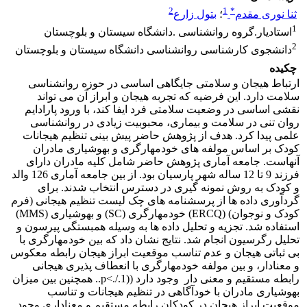
2
1
*
ثنا نوری مقدم
؛
بتول زارع
1
استادیار.گروه روانشناسی .دانشگاه سیستان و بلوچستان
2
دانشجوی کارشناسی روانشناسی دانشگاه سیستان و بلوچستان
چکیده
ارتباط هیجان و سلامتی جایگاهی اساسی در حوزه­ روانشناسی
سلامت دارد. این فرضیه که تجربه هیجان و ابراز آن می ­تواند
نقشی اساسی در وضعیت سلامتی فرد ایفا کند، با ورود پارادایم
روان تنی در سلامت و بیماری، محبوبیت زیادی در روانشناسی
علمی پیدا کرد. هدف از پژوهش حاضر پیش­ بینی تنظیم هیجانات
کودک بر اساس مولفه ­های خودمهارگری و بهوشیاری مادران
آنهاست. جامعه آماری پژوهش حاضر شامل کلیه مادران دارای
فرزند 9 تا 12 ساله شهر پارسیان بود. از بین جامعه آماری 126 والد
و کودک به روش نمونه ­گیری در دسترس انتخاب شدند. برای
گردآوری داده­ ها از پرسشنامه ­های چک لیست تنظیم هیجانی (فرم
کودک و نوجوان) (ERCQ) خودمهارگری (SC) و بهوشیاری (MMS)
استفاده شد. تجزیه و تحلیل داده ­ها به ­وسیله همبستگی پیرسون و
تحلیل رگرسیون انجام شد. نتایج نشان داد که بین خودمهارگری با
بی ­ثباتی هیجان و عدم تناسب موقعیت ابراز هیجان رابطه معکوس
و معنادار، و بین مولفه خودمهارگری با انعطاف پذیری هیجانی
رابطه مستقیم و معنی ­دار وجود دارد ((p<./.1.. همچنین بین میزان
بهوشیاری مادران با خودآگاهی در تنظیم هیجانات و تناسب
موقعیت ابراز هیجان در کودکان رابطه مستقیم و معناداری وجود