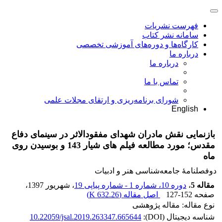
فهرست نشریات
سامانه نشر کتاب
کارگاه‌ها و دوره‌های آموزشی تخصصی
درباره ما
درباره ما
تماس با ما
شورای برنامه‌ریزی و ارتقای مجلات علمی
English
بازنمایی نقش مادران شهدای مفقودالاثر در سینمای دفاع
مقدس؛ مورد مطالعه فیلم های شیار 143 و بوسیدن روی
ماه
دوفصلنامۀ جامعه‌شناسی هنر و ادبیات
مقاله 5
،
دوره 10، شماره 1 - شماره پیاپی 19
، شهریور 1397
،
صفحه
127-152
اصل مقاله (
632.26 K
)
نوع مقاله: مقاله پژوهشی
شناسه دیجیتال (DOI):
10.22059/jsal.2019.263347.665644