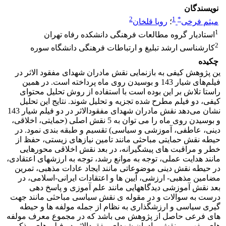
نویسندگان
2
1
*
میثم فرخی
؛
رویا قلخان
1
استادیار گروه مطالعات فرهنگی دانشکده رفاه تهران
2
کارشناسی ارشد تبلیغ و ارتباطات فرهنگی دانشگاه سوره
چکیده
ین پژوهش کیفی به بازنمایی نقش مادران شهدای مفقود الاثر در
فیلم‌های شیار 143 و بوسیدن روی ماه پرداخته است. در همین
راستا تلاش بر این بوده است با استفاده از روش تحلیل محتوای
کیفی، دو فیلم مطرح شده تجزیه و تحلیل شوند. نتایج این تحلیل
نشان می‌دهد نقش مادران شهدای مفقودالاثر در دو فیلم شیار 143
و بوسیدن روی ماه را می توان به 5 نقش اصلی (حمایتی، اخلاقی،
دینی، عاطفی، آموزشی و سیاسی) تقسیم و طبقه ‌بندی نمود. در
حیطه نقش حمایتی مباحثی مانند تامین نیازهای زیستی، حفظ از
خطر و مراقبت های پیشگیرانه، در بعد نقش اخلاقی محورهایی
مانند هدایت عملی، توجه به موانع رشد، توجه به ارزشهای اعتقادی،
در حیطه نقش دینی موضوعاتی مانند ایجاد عادات مذهبی، تمرین
مضامین مذهبی- ارزشی، آیین ها و اعتقادات ایرانی-اسلامی، در
بعد نقش آموزشی دیدگاههایی مانند علم آموزی و پاسخ دهی
درست به سوالات و در مقوله ی نقش سیاسی مباحثی مانند جهت
گیری سیاسی و ارزشگذاری به نظام از جمله مولفه ها و حیطه
های فرعی حاصل از پژوهش می باشد که در مجموع معرف مولفه
های مفهومی نقش مادران شهدای مفقودالاثر در فیلم های مذکور