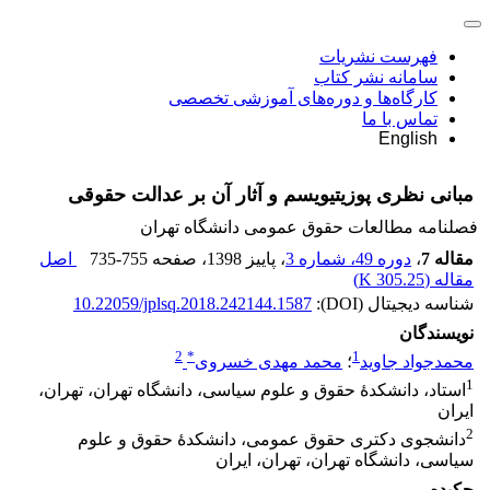
فهرست نشریات
سامانه نشر کتاب
کارگاه‌ها و دوره‌های آموزشی تخصصی
تماس با ما
English
مبانی نظری پوزیتیویسم و آثار آن بر عدالت حقوقی
فصلنامه مطالعات حقوق عمومی دانشگاه تهران
مقاله 7
،
دوره 49، شماره 3
، پاییز 1398
، صفحه
735-755
اصل
مقاله (
305.25 K
)
شناسه دیجیتال (DOI):
10.22059/jplsq.2018.242144.1587
نویسندگان
2
*
1
محمدجواد جاوید
؛
محمد مهدی خسروی
1
استاد، دانشکدۀ حقوق و علوم سیاسی، دانشگاه تهران، تهران،
ایران
2
دانشجوی دکتری حقوق عمومی، دانشکدۀ حقوق و علوم
سیاسی، دانشگاه تهران، تهران، ایران
چکیده