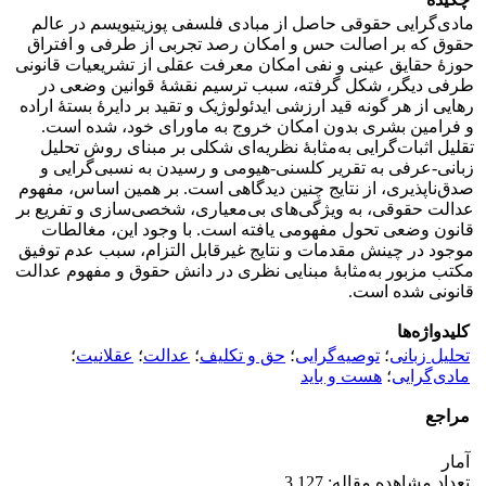
مادی‌گرایی حقوقی حاصل از مبادی فلسفی پوزیتیویسم در عالم
حقوق که بر اصالت حس و امکان رصد تجربی از طرفی و افتراق
حوزۀ حقایق عینی و نفی امکان معرفت عقلی از تشریعیات قانونی
طرفی دیگر، شکل گرفته، سبب ترسیم نقشۀ قوانین وضعی در
رهایی از هر گونه قید ارزشی ایدئولوژیک و تقید بر دایرۀ بستۀ اراده
و فرامین بشری بدون امکان خروج به ماورای خود، شده است.
تقلیل اثبات‌گرایی به‌مثابۀ نظریه‌ای شکلی بر مبنای روش تحلیل
زبانی-عرفی به تقریر کلسنی-هیومی و رسیدن به نسبی‌گرایی و
صدق‌ناپذیری، از نتایج چنین دیدگاهی است. بر همین اساس، مفهوم
عدالت حقوقی، به ویژگی‌های بی‌معیاری، شخصی‌سازی و تفریع بر
قانون وضعی تحول مفهومی یافته است. با وجود این، مغالطات
موجود در چینش مقدمات و نتایج غیرقابل التزام، سبب عدم توفیق
مکتب مزبور به‌مثابۀ مبنایی نظری در دانش حقوق و مفهوم عدالت
قانونی شده است.
کلیدواژه‌ها
تحلیل زبانی
؛
توصیه‌گرایی
؛
حق و تکلیف
؛
عدالت
؛
عقلانیت
؛
مادی‌گرایی
؛
هست و باید
مراجع
آمار
تعداد مشاهده مقاله: 3,127