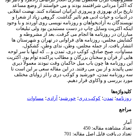
که اکثراً مردانی شرافتمند بودند و می خواستند از وضع مساعد
تاریخ برای بهروزی و پیروزی ایرانیان استفاده کنند. نهضت انقلابی
در ادبیات و حیات ادبی هم تاثیر گذاشت. گروهی زیاد از شعرا و
نویسندگان به آزادیخواهان و روزنامه نویسی روی آوردند و با وجود
اینکه اکثریت وسایل چاپ در دست مستبدین بود ولی تبلیغات
مبارزان در روزنامه ها انجام می گرفت. بعد از مشروطه و
گشایش مجلس، روزنامه های فراوانی در تهران و شهرستان ها
انتشار یافت. از جمله مجلس، وطن، ندای وطن، کشکول،
مساوات، صبح صادق، کوکب دری، تمدن و ... که اینها با سر لوحه
هایی از قرآن و سخنان بزرگان و مطالب پراکنده توام بود. اکثریت
این روزنامه ها چون باب میل حاکمان وقت نبودند معمولاً دیری
نمی پائیدند و از بین می رفتند. در این مقاله سعی بر این است تا
سه روزنامه تمدن، خورشید و کوکب دری را از زوایای مختلف
مورد بررسی و واکاوی قرار دهیم.
کلیدواژه‌ها
روزنامه
؛
تمدن
؛
کوکب دری
؛
خورشید
؛
آزادی
؛
مساوات
مراجع
آمار
تعداد مشاهده مقاله: 450
تعداد دریافت فایل اصل مقاله: 701