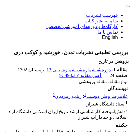
فهرست نشریات
سامانه نشر کتاب
کارگاه‌ها و دوره‌های آموزشی تخصصی
تماس با ما
English
بررسی تطبیقی نشریات تمدن، خورشید و کوکب دری
پژوهش در تاریخ
مقاله 1
،
دوره 4، شماره 4 - شماره پیاپی 13
، زمستان 1392
،
صفحه
1-24
اصل مقاله (
493.35 K
)
نوع مقاله: مقاله پژوهشی
نویسندگان
2
1
غلامرضا وطن دوست
؛
زینب زمردیان
1
استاد دانشگاه شیراز
2
دانش‌آموخته کارشناسی ارشد تاریخ ایران اسلامی دانشگاه آزاد
اسلامی واحد داراب شیراز
چکیده
مشروطیت ایران محصول بیداری افکار ایرانیانی رادمرد و دلیر بود