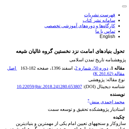
فهرست نشریات
سامانه نشر کتاب
کارگاه‌ها و دوره‌های آموزشی تخصصی
تماس با ما
English
تحول بنیادهای امامت نزد نخستین گروه غالیان شیعه
پژوهشنامه تاریخ تمدن اسلامی
مقاله 1
،
دوره 50، شماره 2
، اسفند 1396
، صفحه
163-182
اصل
مقاله (
261.62 K
)
نوع مقاله: پژوهشی
شناسه دیجیتال (DOI):
10.22059/jhic.2018.241280.653807
نویسنده
*
محمد احمدی منش
استادیار پژوهشکده تحقیق و توسعه سمت
چکیده
سازوکار و سنجه­های تعیین امام یکی از مهمترین و بنیادی­ترین
عناصر و همچنین دشواره­های موجود در نخستین گروه­های شیعه به