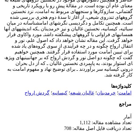
معنای عام آن بوده است. در مقالۀ پیشِ رو با رویکرد تاریخی و
گفتمانی، سازوکارها و سنجه­های مربوط به امامت، نزد نخستین
گروه­های تندروی شیعی، از آغاز تا سدۀ دوم هجری بررسی شده
است. همچنین تکامل و دگردیسی نگرش­های امام­شناسانه در میان
سبائیه، کیسانیه، نخستین غالیان و نیز خرمدینان ـ­که اندیشه­های آنها
همسانی­های فراوانی با گروه­های پیش­گفته داشت­ـ مورد واکاوی قرار
خواهد گرفت. این مقاله نشان خواهد داد که اصول علم، نور و
انتقال ارواح چگونه و در چه فرآیندی از سوی گروه‌های یاد شده
برای تبیین امامت مورد استفاده قرار گرفتند. همچنین خواهیم
گفت که چگونه دو اصل نور و گردش ارواح که بر جهان­بینی­های ویژه­
ای استوار بودند، به پایمردی نخستین غالیان ­ـ که از دل بحران
درونی کیسانیه سر برآوردند ­ـ برای توضیح نهاد و مفهوم امامت به
کار گرفته شد.
کلیدواژه‌ها
امامت
؛
خرمدینان
؛
غالیان شیعه
؛
کیسانیه
؛
گردش ارواح
مراجع
آمار
تعداد مشاهده مقاله: 1,112
تعداد دریافت فایل اصل مقاله: 708