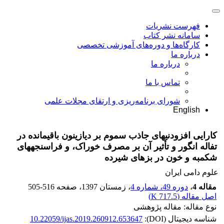
فهرست نشریات
سامانه نشر کتاب
کارگاه‌ها و دوره‌های آموزشی تخصصی
درباره ما
درباره ما
تماس با ما
شورای برنامه‌ریزی و ارتقای مجلات علمی
English
کارایی افزودنی‏های جاذب سموم بر دیازینون باقی‏مانده در
تفاله انگور و تأثیر آن بر مصرف خوراک، و فراسنجه‏های
شکمبه و خون در بزهای شیرده
علوم دامی ایران
مقاله 4
،
دوره 49، شماره 4
، زمستان 1397
، صفحه
505-516
اصل مقاله (
717.5 K
)
نوع مقاله: مقاله پژوهشی
شناسه دیجیتال (DOI):
10.22059/ijas.2019.260912.653647