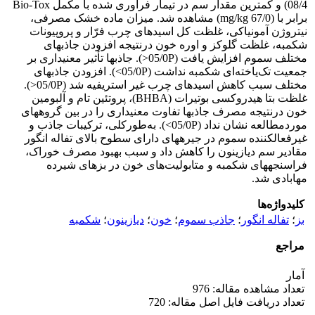
08/4) و کمترین مقدار سم در تیمار فرآوری شده با مکمل Bio-Tox
برابر با (mg/kg 67/0) مشاهده شد. میزان ماده خشک مصرفی،
نیتروژن آمونیاکی، غلظت کل اسیدهای چرب فرّار و پروپیونات
شکمبه، غلظت گلوکز و اوره خون درنتیجه افزودن جاذب‏های
مختلف سموم افزایش یافت (05/0P<). جاذب‏ها تأثیر معنی‏داری بر
جمعیت تک‌یاخته‌ای شکمبه‏ نداشت (05/0P>). افزودن جاذب‏های
مختلف سبب کاهش اسیدهای چرب غیر استریفیه شد (05/0P<).
غلظت بتا هیدروکسی بوتیرات (BHBA)، پروتئین تام و آلبومین
خون درنتیجه مصرف جاذب‏ها تفاوت معنی‏داری را در بین گروه‏های
موردمطالعه نشان نداد (05/0P>). به‌طورکلی، ترکیبات جاذب و
غیرفعال­کننده سموم در جیره‏های دارای سطوح بالای تفاله انگور
مقادیر سم دیازینون را کاهش داد و سبب بهبود مصرف خوراک،
فراسنجه‏های شکمبه‏ و متابولیت‌های خون در بزهای شیرده
مهابادی شد.
کلیدواژه‌ها
بز
؛
تفاله انگور
؛
جاذب سموم
؛
خون
؛
دیازینون
؛
شکمبه
مراجع
آمار
تعداد مشاهده مقاله: 976
تعداد دریافت فایل اصل مقاله: 720