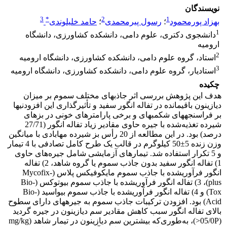
نویسندگان
3
*
2
1
بهزاد پورمحمود
؛
رسول پیرمحمدی
؛
حامد خلیلوندی
1
دانشجوی دکتری، علوم دامی، دانشکده کشاورزی، دانشگاه
ارومیه
2
استاد، گروه علوم دامی، دانشکده کشاورزی، دانشگاه ارومیه
3
استادیار، گروه علوم دامی، دانشکده کشاورزی، دانشگاه ارومیه
چکیده
هدف این پژوهش بررسی اثر جاذب‏های مختلف سموم بر میزان
دیازینون باقی‏‏مانده در تفاله انگور سفید و تأثیرگذاری این افزودنی‏ها
بر فراسنجه‏های شکمبه‏ای و برخی پارامترهای خونی در بزهای
شیرده تغذیه‌شده با جیره حاوی مقادیر زیاد تفاله انگور (71/‏27
درصد) بود. در این مطالعه از 20 رأس بز شیرده مهابادی با میانگین
وزن زنده 5‏±‏50 کیلوگرم در قالب یک طرح کامل تصادفی با 4 تیمار
و 5 تکرار استفاده شد. تیمارهای آزمایشی شامل جیره‌های حاوی
1) تفاله انگور سفید بدون جاذب سموم یا گروه شاهد، 2)‏ تفاله
انگور فرآوری­شده با جاذب سموم مایکوفیکس پلاس (Mycofix-
plus)، 3) تفاله انگور فرآوری­شده با جاذب سموم بیوتوکس (Bio-
Tox) و 4) تفاله انگور فرآوری­شده با جاذب سموم بیواسید (Bio-
Acid) بود. افزودن ترکیبات جاذب سموم به جیره‏های دارای سطوح
بالای تفاله انگور سبب کاهش مقادیر سم دیازینون در جیره گردید
(05/0P<)، به‌طوری‌که بیشترین سم دیازینون در تیمار شاهد (mg/kg