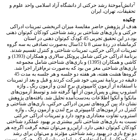
2
دانش‌آموختۀ رشد حرکتی از دانشگاه آزاد اسلامی واحد علوم و
تحقیقات، تهران، ایران
چکیده
هدف از پژوهش حاضر مقایسۀ میزان اثربخشی تمرینات ادراکی
حرکتی و بازی‌های شناختی بر رشد شناختی کودکان کم‌توان ذهنی
بود.در این تحقیق تجربی 45 کودک کم‌توان ذهنی در استان
کرمانشاه در ردۀ سنی 8 تا 12سال به‌صورت تصادفی به سه گروه
تمرینات ادراکی حرکتی، تمرینات شناختی و کنترل تقسیم شدند.
برنامۀ ادراکی حرکتی شامل پروتکل سالاری و همکاران (1393) و
کاشی و همکاران (1395) و بازی‌های شناختی شامل مجموعه
بازی‌های شناختی مغز من بود که به‌صورت نرم‌افزار اجرا شد.
گروه‌ها هشت هفته، هر هفته دو جلسه و هر جلسه به مدت 45
دقیقه در برنامۀ تمرینی خود شرکت کردند و قبل و بعد از تمرینات
با استفاده از آزمون کامپیوتری برج لندن و آزمون رنگ ـ واژه
استروپ پیش و پس‌آزمون از آنها گرفته شد و توسط آزمون‌های
مانکوا و آنکوا اطلاعات به‌دست‌آمده تحلیل شد. یافته‌های پژوهش
نشان داد بین گروه‌های تمرین ادراکی حرکتی، بازی‌های شناختی و
کنترل در آزمون‌های کامپیوتری برج لندن و آزمون رنگ ـ واژه
استروپ تفاوت معناداری وجود دارد و تمرینات ادراکی حرکتی
نسبت به بازی‌های شناختی تأثیر بیشتری بر بهبود عملکرد شناختی
کودکان کم‌توان ذهنی دارد. ازاین‌رو می‌توان نتیجه گرفت اگرچه هر
دو نوع بازی در بهبود رشد شناختی مؤثرند و می‌توان برای رشد
بهتر کودکان از آنها استفاده کرد، اما تمرینات ادراکی حرکتی نسبت