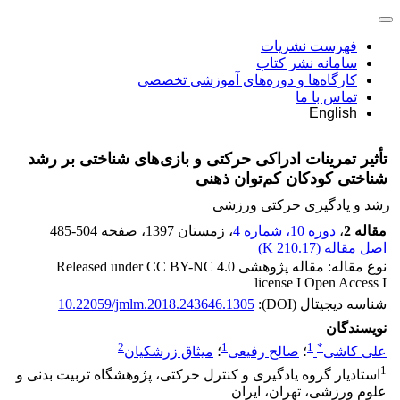
فهرست نشریات
سامانه نشر کتاب
کارگاه‌ها و دوره‌های آموزشی تخصصی
تماس با ما
English
تأثیر تمرینات ادراکی حرکتی و بازی‌های شناختی بر رشد
شناختی کودکان کم‌توان ذهنی
رشد و یادگیری حرکتی ورزشی
مقاله 2
،
دوره 10، شماره 4
، زمستان 1397
، صفحه
485-504
اصل مقاله (
210.17 K
)
نوع مقاله: مقاله پژوهشی Released under CC BY-NC 4.0
license I Open Access I
شناسه دیجیتال (DOI):
10.22059/jmlm.2018.243646.1305
نویسندگان
2
1
1
*
علی کاشی
؛
صالح رفیعی
؛
میثاق زرشکیان
1
استادیار گروه یادگیری و کنترل حرکتی، پژوهشگاه تربیت بدنی و
علوم ورزشی، تهران، ایران