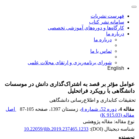
فهرست نشریات
سامانه نشر کتاب
کارگاه‌ها و دوره‌های آموزشی تخصصی
درباره ما
درباره ما
تماس با ما
شورای برنامه‌ریزی و ارتقای مجلات علمی
English
عوامل مؤثر بر قصد به اشتراک‌گذاری دانش در موسسات
دانشگاهی با رویکرد فراتحلیل
تحقیقات کتابداری و اطلاع‌رسانی دانشگاهی
مقاله 4
،
دوره 52، شماره 4
، زمستان 1397
، صفحه
87-105
اصل
مقاله (
915.03 K
)
نوع مقاله: مقاله پژوهشی
شناسه دیجیتال (DOI):
10.22059/jlib.2019.237465.1233
نویسنده