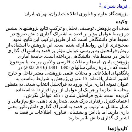
*
فرهاد شیرانی
پژوهشگاه علوم و فناوری اطلاعات ایران، تهران، ایران
چکیده
هدف این پژوهش، توصیف، تحلیل و ترکیب نتایج پژوهشهای پیشین
در زمینۀ عوامل مؤثر بر قصد به اشتراک گذاری دانشِ صریح در
محیط های دانشگاهی است که از طریق ترکیب این نتایج، نمود
صحیح‌‌تری از این روابط ارائه شده است. این پژوهش با استفاده از
روش فراتحلیل به بررسی عوامل مؤثر بر قصد به اشتراک گذاری
دانش در محیط های دانشگاهی پرداخته است. جامعۀ آماری
پژوهش، پایان نامه‌ها و مقالات فارسی و لاتین مرتبط با موضوع
است که در بازۀ زمانی سالهای 1395 -1381 (2016-2003) در
پایگاههای اطلاعاتی و مجلات علمی پژوهشی معتبر داخل و خارج
کشور انتشار یافته‌اند. 15 عنوان پژوهش با شرایط مناسب به
عنوان نمونه آماری برای ورود به فراتحلیل انتخاب شدند. به منظور
محاسبۀ اندازه اثرِ هر یک از عوامل از نرم افزار stata استفاده
گردیده است. نتایج فراتحلیل نشان دادکه عوامل نگرش ،
اعتماد،کنترل رفتاری درک شده، هنجارهای ذهنی، جوّ سازمانی و
عمل متقابل به ترتیب بر قصد به اشتراک گذاری دانش تأثیر معنی
داری دارند. اما پاداش و پشتیبانی فناوری اطلاعات بر قصد به
اشتراک گذاری دانش تأثیر ندارند.
کلیدواژه‌ها