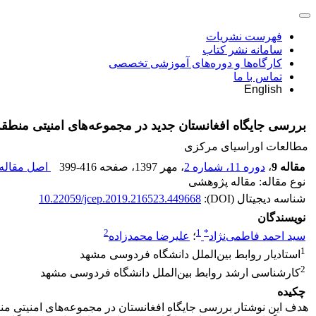
فهرست نشریات
سامانه نشر کتاب
کارگاه‌ها و دوره‌های آموزشی تخصصی
تماس با ما
English
بررسی جایگاه افغانستان جدید در مجموعه‌های امنیتی منطقه
مطالعات اوراسیای مرکزی
مقاله 9
،
دوره 11، شماره 2
، مهر 1397
، صفحه
399-416
اصل مقاله 
نوع مقاله: مقاله پژوهشی
شناسه دیجیتال (DOI):
10.22059/jcep.2019.216523.449668
نویسندگان
2
1
*
سید احمد فاطمی‌نژاد
؛
علیرضا محمدزاده
1
استادیار روابط بین‌الملل دانشگاه فردوسی مشهد
2
کارشناسی ارشد روابط بین‌الملل دانشگاه فردوسی مشهد
چکیده
هدف این نوشتار بررسی جایگاه افغانستان در مجموعه‌های امنیتی منطق