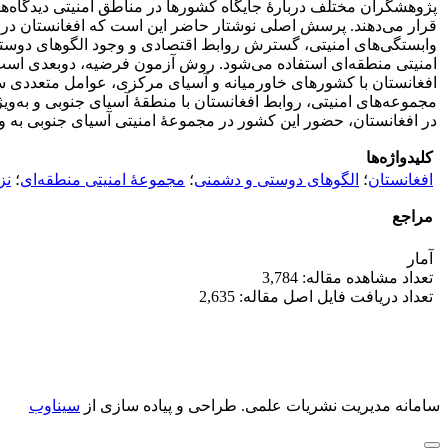
پژوهشگران مختلف دربارۀ جایگاه کشورها در مناطق امنیتی دیدگاه‌ها
قرار می‌دهند. پرسش اصلی نوشتار حاضر این است که افغانستان در کد
وابستگی‌های امنیتی، گسترش روابط اقتصادی و وجود الگوهای دوست
امنیتی منطقه‌ای استفاده می‌شود. روش آزمون فرضیه، دوبعدی است و 
افغانستان با کشورهای خاورمیانه و آسیای مرکزی، عوامل متعددی س
مجموعه‌های امنیتی، روابط افغانستان با منطقۀ آسیای جنوبی و به‌وی
در افغانستان، حضور این کشور در مجموعۀ امنیتی آسیای جنوبی به و
کلیدواژه‌ها
افغانستان
؛
الگوهای دوستی و دشمنی
؛
مجموعۀ امنیتی منطقه‌ای
؛
نز
مراجع
آمار
تعداد مشاهده مقاله: 3,784
تعداد دریافت فایل اصل مقاله: 2,635
سامانه مدیریت نشریات علمی.
طراحی و پیاده سازی از
سیناوب