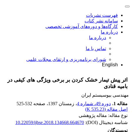
فهرست نشریات
سامانه نشر کتاب
کارگاه‌ها و دوره‌های آموزشی تخصصی
درباره ما
درباره ما
تماس با ما
شورای برنامه‌ریزی و ارتقای مجلات علمی
English
اثر پیش تیمار خشک کردن بر برخی ویژگی های کیفی در
بامیه قنادی
مهندسی بیوسیستم ایران
مقاله 1
،
دوره 49، شماره 4
، زمستان 1397
، صفحه
525-532
اصل مقاله (
535.23 K
)
نوع مقاله: مقاله پژوهشی
شناسه دیجیتال (DOI):
10.22059/ijbse.2018.134668.664670
نویسندگان