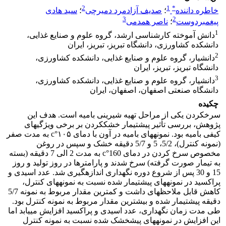
2
1
*
خاطره داننده
؛
صدیف آزادمرد دمیرچی
؛
سید هادی
3
2
پیغمبردوست
؛
ناصر همدمی
1
دانش آموخته کارشناسی ارشد، گروه علوم و صنایع غذایی،
دانشکده کشاورزی، دانشگاه تبریز، تبریز، ایران
2
دانشیار، گروه علوم و صنایع غذایی، دانشکده کشاورزی،
دانشگاه تبریز، تبریز، ایران
3
دانشیار، گروه علوم و صنایع غذایی، دانشکده کشاورزی،
دانشگاه صنعتی اصفهان، اصفهان، ایران
چکیده
سرخ­کردن یکی از مراحل تهیه شیرینی بامیه است. هدف این
پژوهش، بررسی تأثیر پیش­تیمار خشک­­کردن بر برخی ویژگی­های
کیفی بامیه بود. نمونه­های بامیه در آون با دمای c°۱۰۵ به مدت صفر
(نمونه کنترل)، 5/2، 5 و 5/7 دقیقه خشک و سپس در روغن
مخصوص سرخ­ کردن در دمای c°160 به مدت 2 الی 7 دقیقه (بسته
به تیمار صورت گرفته) سرخ شدند و پارامترها در روز تولید و روز
15 و 30 پس از شروع دوره نگهداری اندازه­گیری شد. عدد اسیدی و
پراکسید در نمونه­های پیش­تیمار شده نسبت به نمونه­های کنترل،
کاهش قابل ملاحظه­ای داشت و کمترین مقدار مربوط به نمونه 5/7
دقیقه پیش­تیمار شده و بیشترین مقدار مربوط به نمونه کنترل بود.
طی مدت زمان نگهداری، عدد اسیدی و پراکسید افزایش می­یابد اما
این افزایش در نمونه­های پیش­خشک شده نسبت به نمونه­ کنترل