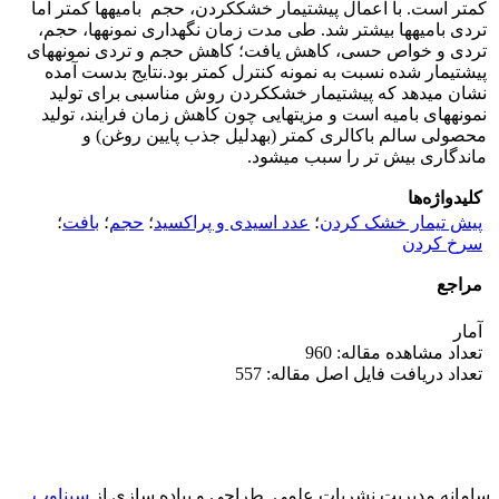
کمتر است. با اعمال پیش­تیمار خشک­کردن، حجم بامیه­ها کمتر اما
تردی بامیه­ها بیشتر شد. طی مدت زمان نگهداری نمونه­ها، حجم،
تردی و خواص حسی، کاهش یافت؛ کاهش حجم و تردی نمونه­های
پیش­تیمار شده نسبت به نمونه کنترل کمتر بود.نتایج بدست آمده
نشان می­دهد که پیش­تیمار خشک­کردن روش مناسبی برای تولید
نمونه­های بامیه است و مزیت­هایی چون کاهش زمان فرایند، تولید
محصولی سالم باکالری کمتر (به­دلیل جذب پایین روغن) و
ماندگاری بیش ­تر را سبب می­شود.
کلیدواژه‌ها
پیش تیمار خشک کردن
؛
عدد اسیدی و پراکسید
؛
حجم
؛
بافت
؛
سرخ کردن
مراجع
آمار
تعداد مشاهده مقاله: 960
تعداد دریافت فایل اصل مقاله: 557
سامانه مدیریت نشریات علمی.
طراحی و پیاده سازی از
سیناوب